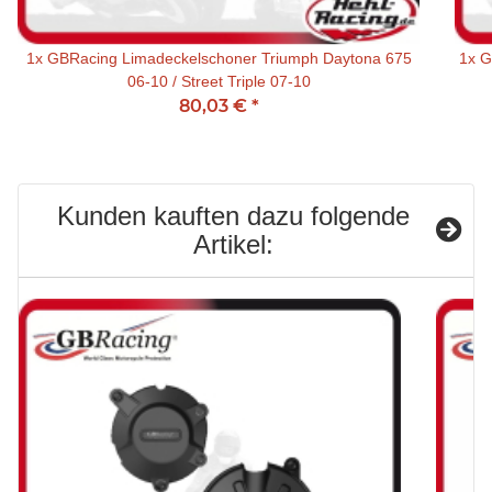
1x
GBRacing Limadeckelschoner Triumph Daytona 675
1x
G
06-10 / Street Triple 07-10
80,03 €
*
Kunden kauften dazu folgende
Artikel: