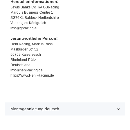
Herstellerinformationen:
Lewis Banks Ltd T/A GBRacing
Marquis Business Centre 1
SG76XL Baldock Hertfordshire
Vereinigtes Königreich
info@gbracing.eu
verantwortliche Person:
Hehl Racing, Markus Rossi
Masburger Str. 52
56759 Kaisersesch
Rheinland-Pfalz
Deutschland
info@hehl-racing.de
https://www.Hehl-Racing.de
Montageanleitung deutsch