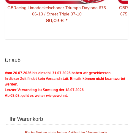
GBRacing Limadeckelschoner Triumph Daytona 675
GBRaci
06-10 / Street Triple 07-10
675 11-13 (R) / Street 
80,03 €
*
Urlaub
Vom 20.07.2026 bis einschl. 31.07.2026 haben wir geschlossen.
In dieser Zeit findet kein Versand statt. Emails können nicht beantwortet
werden.
Letzter Versandtag ist Samstag der 18.07.2026
Ab 03.08. geht es weiter wie gewohnt.
Ihr Warenkorb
Es befinden sich keine Artikel im Warenkorb.