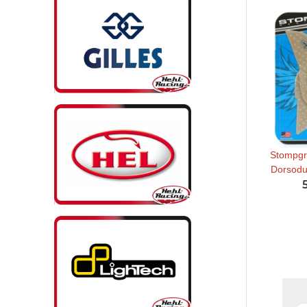
Stompgri
Dorsodur
Dorsod
t