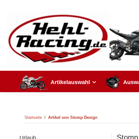
Artikelauswahl
Auswa
Startseite
Artikel von Stomp Design
Stomp
Urlaub