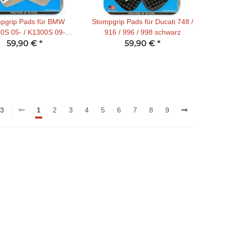
pgrip Pads für BMW
Stompgrip Pads für Ducati 748 /
0S 05- / K1300S 09-
916 / 996 / 998 schwarz
transparent
59,90 €
*
59,90 €
*
63
1
2
3
4
5
6
7
8
9