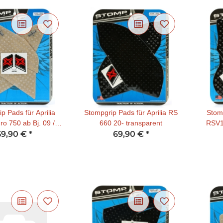
p Pads für Aprilia
Stompgrip Pads für Aprilia RS
Stomp
o 750 ab Bj. 09 /
660 20- transparent
RSV1
uro 1200 ab 11-
59,90 €
*
69,90 €
*
ransparent