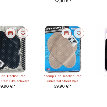
32,90 €
*
rip Traction Pad
Stomp Grip Traction Pad
S
Street Bike schwarz
universal Street Bike
69,90 €
*
transparent
59,90 €
*