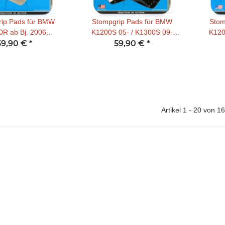
ip Pads für BMW
Stompgrip Pads für BMW
Stom
0R ab Bj. 2006
K1200S 05- / K1300S 09-
K120
ransparent
59,90 €
*
59,90 €
schwarz
*
Artikel 1 - 20 von 1