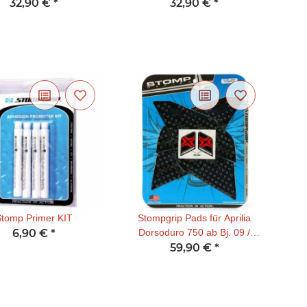
32,90 €
*
32,90 €
*
tomp Primer KIT
Stompgrip Pads für Aprilia
6,90 €
*
Dorsoduro 750 ab Bj. 09 /
Dorsoduro 1200 ab 11-
59,90 €
*
schwarz