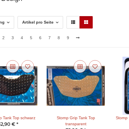
ung
Artikel pro Seite
2
3
4
5
6
7
8
9
p Tank Top schwarz
Stomp Grip Tank Top
Stomp 
32,90 €
*
transparent