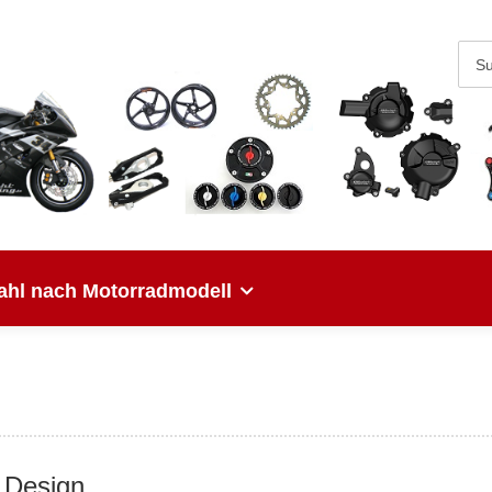
hl nach Motorradmodell
 Design