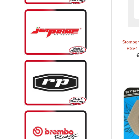
Stompgri
RSV4 