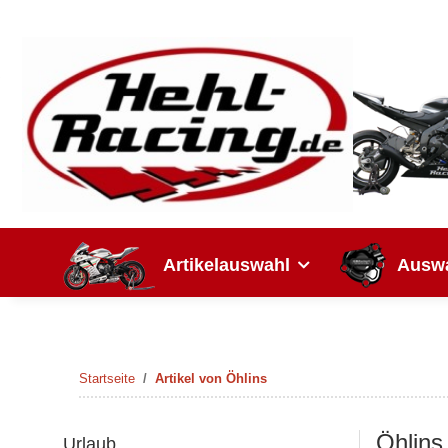
Artikelauswahl
Auswa
Startseite
Artikel von Öhlins
Öhlins
Urlaub