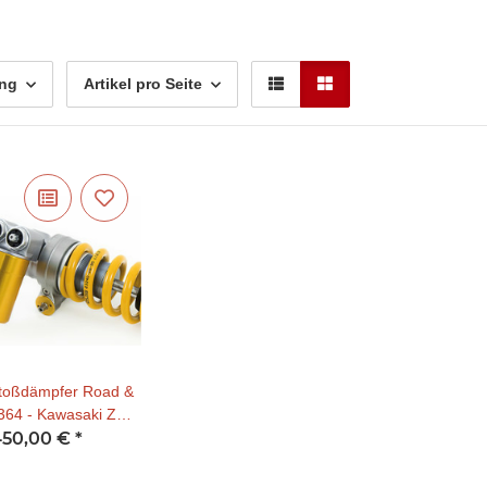
ung
Artikel pro Seite
toßdämpfer Road &
364 - Kawasaki ZX-
450,00 €
10R Ninja
*