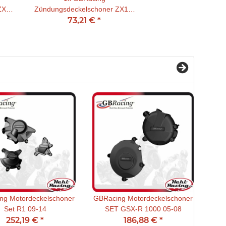
ZX10-
Zündungsdeckelschoner ZX10-
73,21 €
R 08-10
*
ng Motordeckelschoner
GBRacing Motordeckelschoner
GBR
Set R1 09-14
SET GSX-R 1000 05-08
Set
252,19 €
*
186,88 €
*