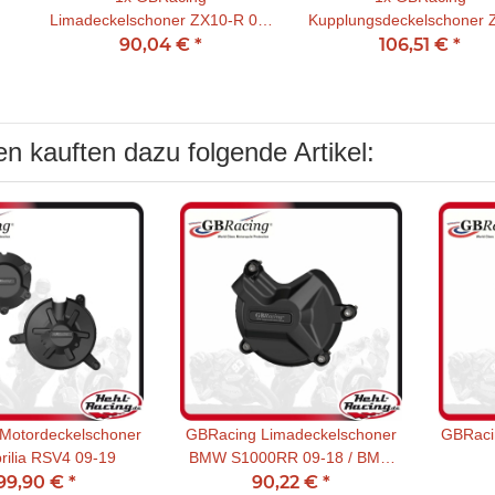
Limadeckelschoner ZX10-R 08-
Kupplungsdeckelschoner 
90,04 €
10
*
106,51 €
R 08-10
*
n kauften dazu folgende Artikel:
Motordeckelschoner
GBRacing Limadeckelschoner
GBRaci
rilia RSV4 09-19
BMW S1000RR 09-18 / BMW
99,90 €
*
HP4 13-16 / BMW S1000R 14-
90,22 €
*