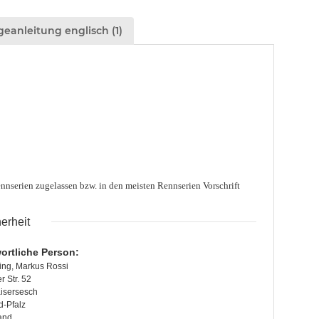
eanleitung englisch (1)
Rennserien zugelassen bzw. in den meisten Rennserien
Vorschrift
erheit
ortliche Person:
ing, Markus Rossi
 Str. 52
isersesch
d-Pfalz
and