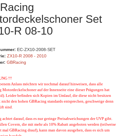
Racing
tordeckelschoner Set
10-R 08-10
lnummer:
EC-ZX10-2008-SET
rie:
ZX10-R 2008 - 2010
er:
GBRacing
UNG !!!
enem Anlass möchten wir nochmal darauf hinweisen, dass alle
Motordeckelschoner auf der Innenseite eine dieser Prägungen hat
ld). Leider befinden sich Kopien im Umlauf, die diese nicht besitzen
t nicht den hohen GBRacing standards entsprechen, geschweige denn
ft sind.
achtet darauf, dass es nur geringe Preisabweichungen der UVP gibt.
allen Covern, die mit mehr als 10% Rabatt angeboten werden (teilweise
ht mal GBRacing drauf), kann man davon ausgehen, dass es sich um
opien handelt.