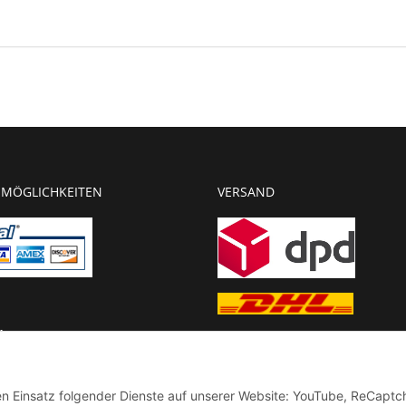
20 / BMW S1000XR 15-19 /
Bimota BB3 14-
MÖGLICHKEITEN
VERSAND
g
chnung
den Einsatz folgender Dienste auf unserer Website: YouTube, ReCaptc