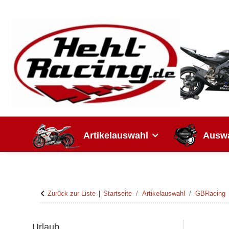
Artikelauswahl
Auswa
Zurück zur Liste
Startseite
Artikelauswahl
GBRacing
Urlaub