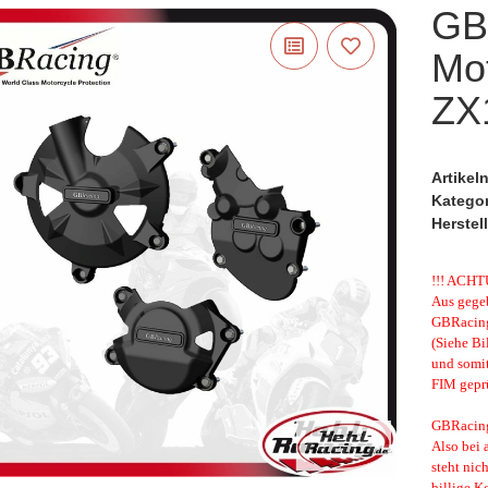
GB
Mo
ZX
Artike
Katego
Herstell
!!! ACHT
Aus gegeb
GBRacing 
(Siehe Bi
und somi
FIM geprü
GBRacing 
Also bei 
steht nic
billige K