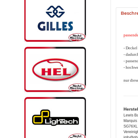
Beschr
passende
- Deckel
- dadurc
- passen
- hochwe
nur dies
Herste
Lewis B
Marquis 
SG76XL 
Vereinig
info@gb