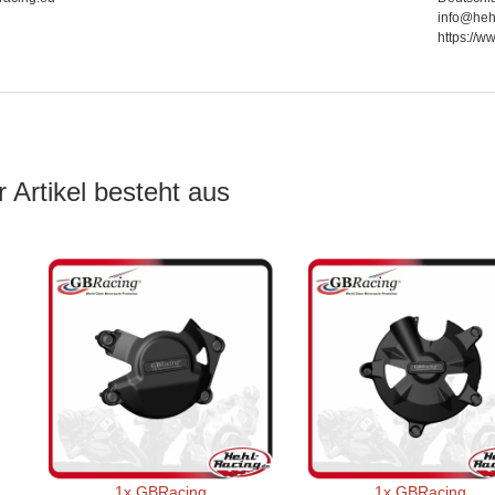
info@heh
https://
 Artikel besteht aus
1x
GBRacing
1x
GBRacing