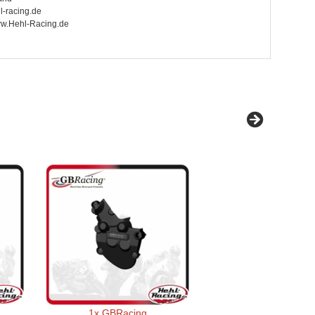
l-racing.de
www.Hehl-Racing.de
1x
GBRacing