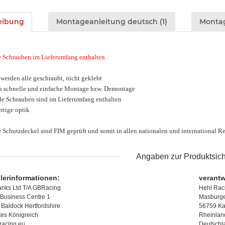
eibung
Montageanleitung deutsch (1)
Montag
 Schrauben im Lieferumfang enthalten
 werden alle geschraubt, nicht geklebt
h schnelle und einfache Montage bzw. Demontage
de Schrauben sind im Lieferumfang enthalten
rtige optik
e Schutzdeckel sind FIM geprüft und somit in allen nationalen und international 
Angaben zur Produktsich
llerinformationen:
verantw
anks Ltd T/A GBRacing
Hehl Rac
Business Centre 1
Masburger
Baldock Hertfordshire
56759 Ka
tes Königreich
Rheinlan
racing.eu
Deutschl