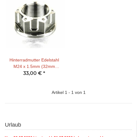
Hinterradmutter Edelstahl
M24 x 1.5mm (32mm
Sockelweite)
33,00 €
*
Artikel 1 - 1 von 1
Urlaub