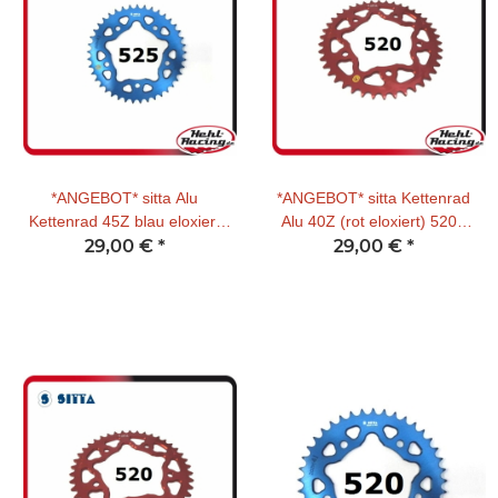
*ANGEBOT* sitta Alu
*ANGEBOT* sitta Kettenrad
Kettenrad 45Z blau eloxiert
Alu 40Z (rot eloxiert) 520T
525T Yamaha / Suzuki /
29,00 €
*
29,00 €
Honda
*
Kawasaki