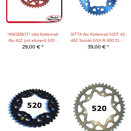
*ANGEBOT* sitta Kettenrad
SITTA Alu Kettenrad 520T 42-
Alu 41Z (rot eloxiert) 520T
48Z Suzuki GSX-R 600 01-10
29,00 €
Honda
*
/ GSX-R 750 00-10 / GSX-R
39,00 €
*
1000 01-08 (blau)