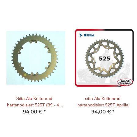
206D01 verwendbar)
Sitta Alu Kettenrad
sitta Alu Kettenrad
hartanodisiert 525T (39 - 43
hartanodisiert 525T Aprilia
Z) Ducati 1199 /1299 / V4
94,00 €
*
94,00 €
*
(nur mit Kettenradadapter
206D01 verwendbar)