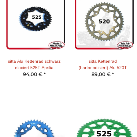
sitta Alu Kettenrad schwarz
sitta Kettenrad
eloxiert 525T Aprilia
(hartanodisiert) Alu 520T
94,00 €
*
89,00 €
Kawasaki
*