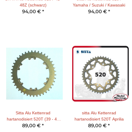
48Z (schwarz)
Yamaha / Suzuki / Kawasaki
94,00 €
*
94,00 €
*
Sitta Alu Kettenrad
sitta Alu Kettenrad
hartanodisiert 520T (39 - 43
hartanodisiert 520T Aprilia
Z) Ducati 1199 /1299 / V4
89,00 €
*
89,00 €
*
(nur mit Kettenradadapter