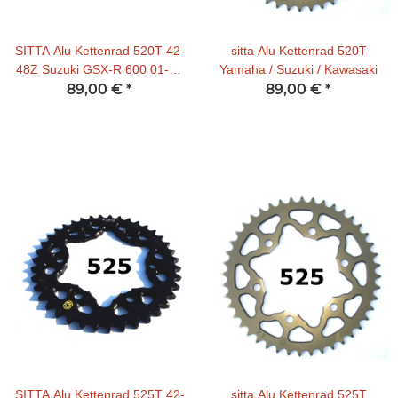
SITTA Alu Kettenrad 520T 42-
sitta Alu Kettenrad 520T
48Z Suzuki GSX-R 600 01-10
Yamaha / Suzuki / Kawasaki
/ GSX-R 750 00-10 / GSX-R
89,00 €
*
89,00 €
*
1000 01-08 (schwarz)
SITTA Alu Kettenrad 525T 42-
sitta Alu Kettenrad 525T