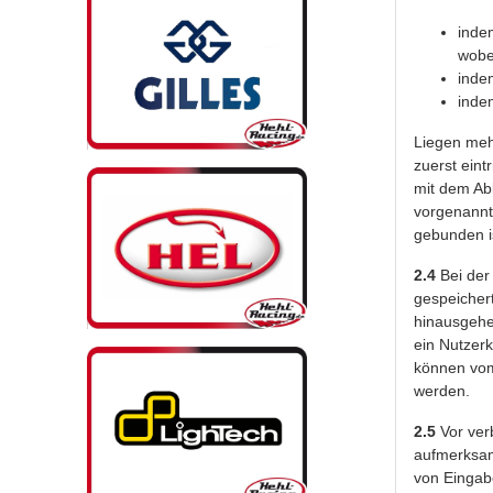
indem
wobe
inde
inde
Liegen mehr
zuerst ein
mit dem Ab
vorgenannte
gebunden i
2.4
Bei der 
gespeichert
hinausgehe
ein Nutzerk
können vom
werden.
2.5
Vor ver
aufmerksam
von Eingabe