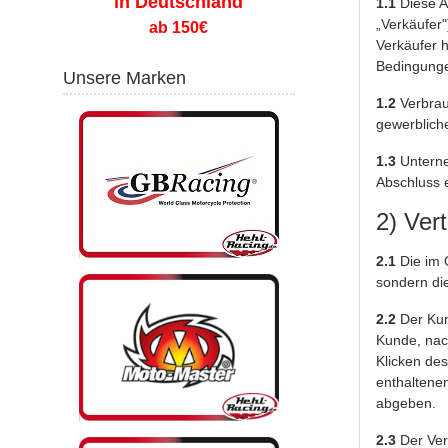
in Deutschland
1.1
Diese A
„Verkäufer"
ab 150€
Verkäufer h
Bedingunge
Unsere Marken
1.2
Verbrauc
gewerbliche
1.3
Unterneh
Abschluss e
2) Ver
2.1
Die im 
sondern di
2.2
Der Kun
Kunde, nac
Klicken des
enthaltene
abgeben.
2.3
Der Ver