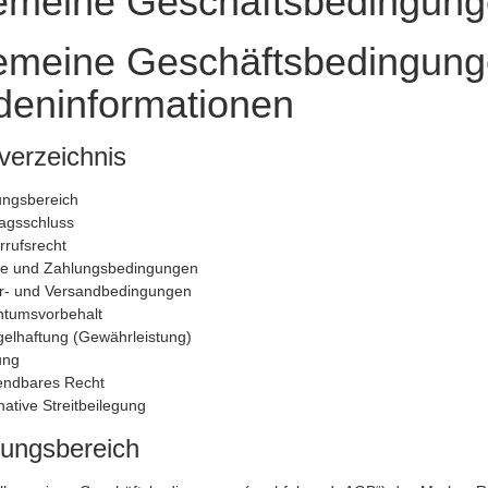
emeine Geschäftsbedingun
emeine Geschäftsbedingung
eninformationen
sverzeichnis
ungsbereich
ragsschluss
rrufsrecht
se und Zahlungsbedingungen
er- und Versandbedingungen
ntumsvorbehalt
elhaftung (Gewährleistung)
ung
ndbares Recht
native Streitbeilegung
tungsbereich