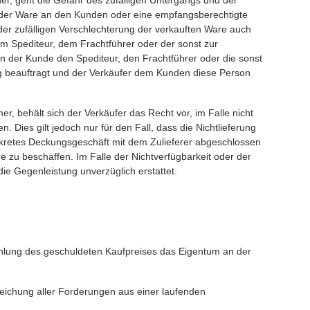
er, geht die Gefahr des zufälligen Untergangs und der
e der Ware an den Kunden oder eine empfangsberechtigte
der zufälligen Verschlechterung der verkauften Ware auch
m Spediteur, dem Frachtführer oder der sonst zur
n der Kunde den Spediteur, den Frachtführer oder die sonst
g beauftragt und der Verkäufer dem Kunden diese Person
, behält sich der Verkäufer das Recht vor, im Falle nicht
 Dies gilt jedoch nur für den Fall, dass die Nichtlieferung
onkretes Deckungsgeschäft mit dem Zulieferer abgeschlossen
 zu beschaffen. Im Falle der Nichtverfügbarkeit oder der
die Gegenleistung unverzüglich erstattet.
ahlung des geschuldeten Kaufpreises das Eigentum an der
eichung aller Forderungen aus einer laufenden