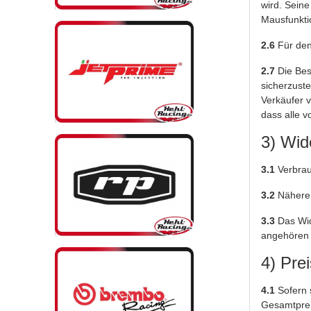
wird. Sein
Mausfunktio
2.6
Für den
2.7
Die Best
sicherzuste
Verkäufer 
dass alle v
3) Wid
3.1
Verbrauc
3.2
Nähere 
3.3
Das Wide
angehören 
4) Pre
4.1
Sofern 
Gesamtpreis