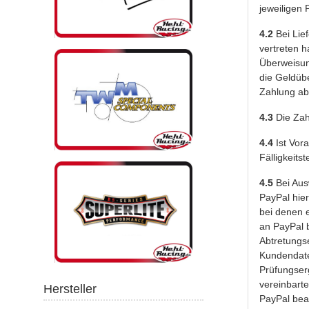
jeweiligen
4.2
Bei Lief
vertreten h
Überweisun
die Geldübe
Zahlung ab
4.3
Die Zah
4.4
Ist Vora
Fälligkeits
4.5
Bei Aus
PayPal hier
bei denen e
an PayPal 
Abtretungse
Kundendate
Prüfungser
vereinbarte
Hersteller
PayPal beau