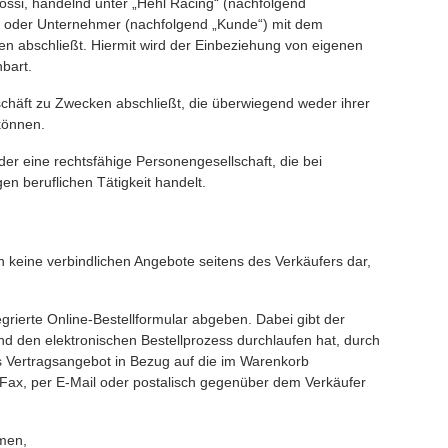
si, handelnd unter „Hehl Racing“ (nachfolgend
her oder Unternehmer (nachfolgend „Kunde“) mit dem
en abschließt. Hiermit wird der Einbeziehung von eigenen
bart.
schäft zu Zwecken abschließt, die überwiegend weder ihrer
können.
der eine rechtsfähige Personengesellschaft, die bei
n beruflichen Tätigkeit handelt.
 keine verbindlichen Angebote seitens des Verkäufers dar,
rierte Online-Bestellformular abgeben. Dabei gibt der
d den elektronischen Bestellprozess durchlaufen hat, durch
es Vertragsangebot in Bezug auf die im Warenkorb
Fax, per E-Mail oder postalisch gegenüber dem Verkäufer
men,