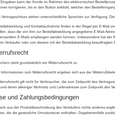
e Eingaben kann der Kunde im Rahmen des elektronischen Bestellprozes
nen korrigieren, bis er den Button anklickt, welcher den Bestellvorgang
 Vertragsschluss stehen unterschiedliche Sprachen zur Verfügung. Di
ellabwicklung und Kontaktaufnahme finden in der Regel per E-Mail und
llen, dass die von ihm zur Bestellabwicklung angegebene E-Mail-Adress
versandten E-Mails empfangen werden können. Insbesondere hat der Ku
om Verkäufer oder von diesem mit der Bestellabwicklung beauftragten 
errufsrecht
hern steht grundsätzlich ein Widerrufsrecht zu.
Informationen zum Widerrufsrecht ergeben sich aus der Widerrufsbele
rrufsrecht gilt nicht für Verbraucher, die zum Zeitpunkt des Vertrags
und deren alleiniger Wohnsitz und Lieferadresse zum Zeitpunkt des Ve
ise und Zahlungsbedingungen
sich aus der Produktbeschreibung des Verkäufers nichts anderes ergib
e, die die gesetzliche Umsatzsteuer enthalten. Gegebenenfalls zusätz