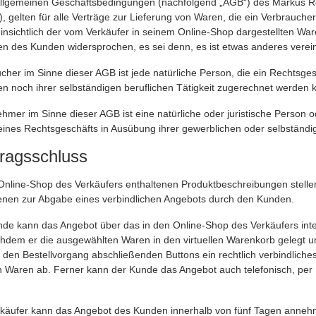
llgemeinen Geschäftsbedingungen (nachfolgend „AGB“) des Markus Ros
), gelten für alle Verträge zur Lieferung von Waren, die ein Verbrauc
insichtlich der vom Verkäufer in seinem Online-Shop dargestellten War
n des Kunden widersprochen, es sei denn, es ist etwas anderes verein
her im Sinne dieser AGB ist jede natürliche Person, die ein Rechtsge
n noch ihrer selbständigen beruflichen Tätigkeit zugerechnet werden 
mer im Sinne dieser AGB ist eine natürliche oder juristische Person o
ines Rechtsgeschäfts in Ausübung ihrer gewerblichen oder selbständige
tragsschluss
Online-Shop des Verkäufers enthaltenen Produktbeschreibungen stellen
enen zur Abgabe eines verbindlichen Angebots durch den Kunden.
de kann das Angebot über das in den Online-Shop des Verkäufers integ
hdem er die ausgewählten Waren in den virtuellen Warenkorb gelegt un
 den Bestellvorgang abschließenden Buttons ein rechtlich verbindlich
n Waren ab. Ferner kann der Kunde das Angebot auch telefonisch, per 
käufer kann das Angebot des Kunden innerhalb von fünf Tagen anneh