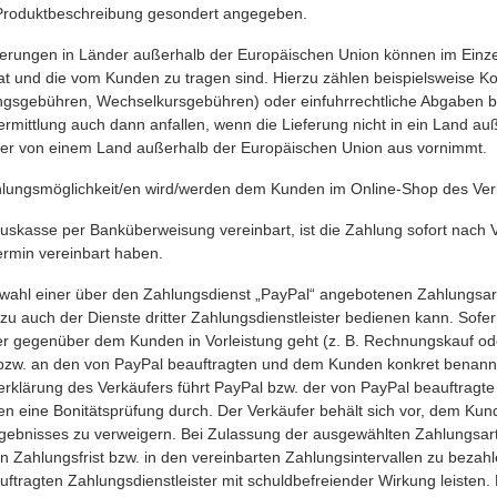
 Produktbeschreibung gesondert angegeben.
erungen in Länder außerhalb der Europäischen Union können im Einzelfa
at und die vom Kunden zu tragen sind. Hierzu zählen beispielsweise Kost
gsgebühren, Wechselkursgebühren) oder einfuhrrechtliche Abgaben bzw
rmittlung auch dann anfallen, wenn die Lieferung nicht in ein Land au
er von einem Land außerhalb der Europäischen Union aus vornimmt.
lungsmöglichkeit/en wird/werden dem Kunden im Online-Shop des Verkä
uskasse per Banküberweisung vereinbart, ist die Zahlung sofort nach Ve
termin vereinbart haben.
wahl einer über den Zahlungsdienst „PayPal“ angebotenen Zahlungsart 
zu auch der Dienste dritter Zahlungsdienstleister bedienen kann. Sofe
r gegenüber dem Kunden in Vorleistung geht (z. B. Rechnungskauf oder
bzw. an den von PayPal beauftragten und dem Kunden konkret benannt
rklärung des Verkäufers führt PayPal bzw. der von PayPal beauftragte
n eine Bonitätsprüfung durch. Der Verkäufer behält sich vor, dem Kun
gebnisses zu verweigern. Bei Zulassung der ausgewählten Zahlungsar
n Zahlungsfrist bzw. in den vereinbarten Zahlungsintervallen zu bezah
ftragten Zahlungsdienstleister mit schuldbefreiender Wirkung leisten. 