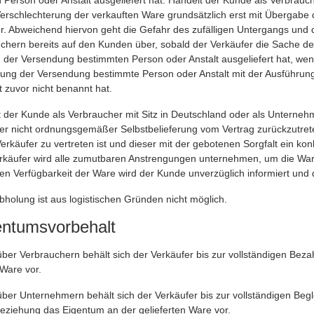
Person oder Anstalt ausgeliefert hat. Handelt der Kunde als Verbrauch
 Verschlechterung der verkauften Ware grundsätzlich erst mit Übergab
. Abweichend hiervon geht die Gefahr des zufälligen Untergangs und 
chern bereits auf den Kunden über, sobald der Verkäufer die Sache de
 der Versendung bestimmten Person oder Anstalt ausgeliefert hat, wen
rung der Versendung bestimmte Person oder Anstalt mit der Ausführun
t zuvor nicht benannt hat.
der Kunde als Verbraucher mit Sitz in Deutschland oder als Unternehmer
der nicht ordnungsgemäßer Selbstbelieferung vom Vertrag zurückzutreten.
erkäufer zu vertreten ist und dieser mit der gebotenen Sorgfalt ein k
rkäufer wird alle zumutbaren Anstrengungen unternehmen, um die Ware
sen Verfügbarkeit der Ware wird der Kunde unverzüglich informiert und 
holung ist aus logistischen Gründen nicht möglich.
entumsvorbehalt
er Verbrauchern behält sich der Verkäufer bis zur vollständigen Bez
 Ware vor.
er Unternehmern behält sich der Verkäufer bis zur vollständigen Begl
eziehung das Eigentum an der gelieferten Ware vor.