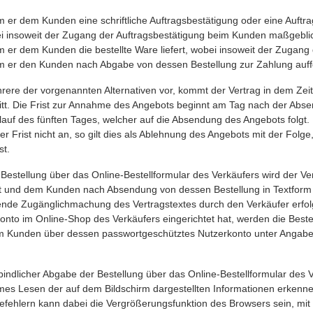
 er dem Kunden eine schriftliche Auftragsbestätigung oder eine Auftrag
i insoweit der Zugang der Auftragsbestätigung beim Kunden maßgeblich
m er dem Kunden die bestellte Ware liefert, wobei insoweit der Zugan
m er den Kunden nach Abgabe von dessen Bestellung zur Zahlung auffo
ere der vorgenannten Alternativen vor, kommt der Vertrag in dem Zeit
tritt. Die Frist zur Annahme des Angebots beginnt am Tag nach der Ab
lauf des fünften Tages, welcher auf die Absendung des Angebots folgt
r Frist nicht an, so gilt dies als Ablehnung des Angebots mit der Folg
st.
Bestellung über das Online-Bestellformular des Verkäufers wird der V
 und dem Kunden nach Absendung von dessen Bestellung in Textform (z.
nde Zugänglichmachung des Vertragstextes durch den Verkäufer erfolg
onto im Online-Shop des Verkäufers eingerichtet hat, werden die Beste
 Kunden über dessen passwortgeschütztes Nutzerkonto unter Angabe
bindlicher Abgabe der Bestellung über das Online-Bestellformular des
es Lesen der auf dem Bildschirm dargestellten Informationen erkenne
fehlern kann dabei die Vergrößerungsfunktion des Browsers sein, mit d