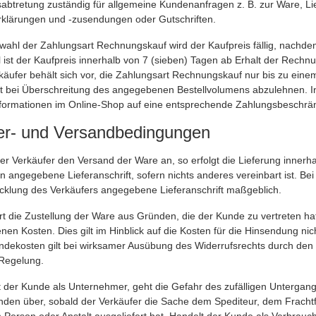
abtretung zuständig für allgemeine Kundenanfragen z. B. zur Ware, Li
rklärungen und -zusendungen oder Gutschriften.
ahl der Zahlungsart Rechnungskauf wird der Kaufpreis fällig, nachdem
 ist der Kaufpreis innerhalb von 7 (sieben) Tagen ab Erhalt der Rechn
rkäufer behält sich vor, die Zahlungsart Rechnungskauf nur bis zu ei
t bei Überschreitung des angegebenen Bestellvolumens abzulehnen. In
formationen im Online-Shop auf eine entsprechende Zahlungsbeschrä
fer- und Versandbedingungen
er Verkäufer den Versand der Ware an, so erfolgt die Lieferung inner
angegebene Lieferanschrift, sofern nichts anderes vereinbart ist. Bei 
icklung des Verkäufers angegebene Lieferanschrift maßgeblich.
t die Zustellung der Ware aus Gründen, die der Kunde zu vertreten ha
n Kosten. Dies gilt im Hinblick auf die Kosten für die Hinsendung ni
ndekosten gilt bei wirksamer Ausübung des Widerrufsrechts durch den 
 Regelung.
 der Kunde als Unternehmer, geht die Gefahr des zufälligen Untergang
nden über, sobald der Verkäufer die Sache dem Spediteur, dem Fracht