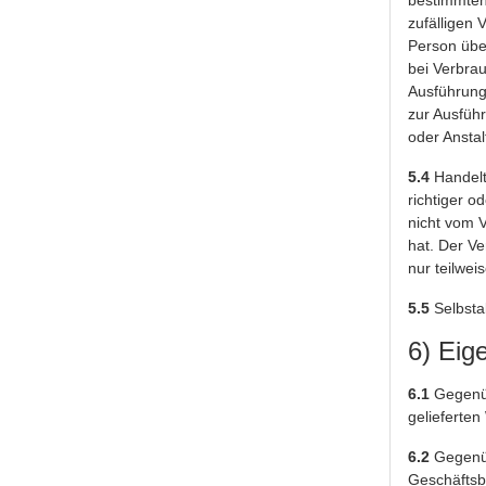
bestimmten 
zufälligen
Person über
bei Verbrau
Ausführung
zur Ausfüh
oder Anstal
5.4
Handelt 
richtiger o
nicht vom V
hat. Der Ve
nur teilwei
5.5
Selbstab
6) Eig
6.1
Gegenüb
gelieferten
6.2
Gegenüb
Geschäftsb