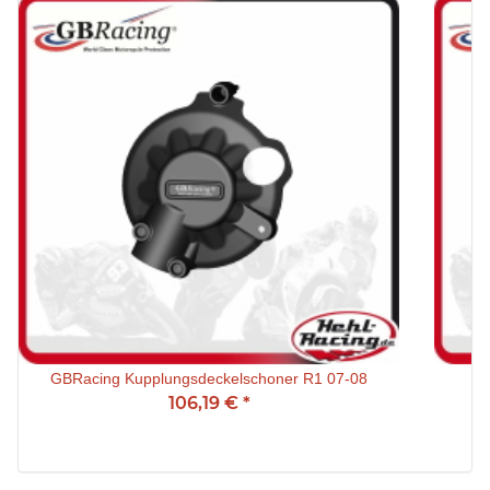
GBRacing Kupplungsdeckelschoner R1 07-08
GB
106,19 €
*