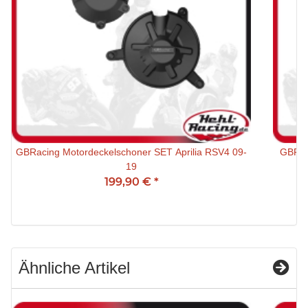
GBRacing Motordeckelschoner SET Aprilia RSV4 09-
GBRac
19
199,90 €
*
Ähnliche Artikel