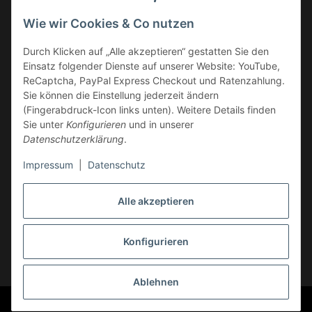
Vorkasse
Wie wir Cookies & Co nutzen
Überweisung
Durch Klicken auf „Alle akzeptieren“ gestatten Sie den
Kauf auf Rechnung
Einsatz folgender Dienste auf unserer Website: YouTube,
VERSAND
ReCaptcha, PayPal Express Checkout und Ratenzahlung.
Sie können die Einstellung jederzeit ändern
(Fingerabdruck-Icon links unten). Weitere Details finden
Sie unter
Konfigurieren
und in unserer
Datenschutzerklärung
.
Impressum
|
Datenschutz
GESETZLICHE INFORMATIONEN
Alle akzeptieren
Konfigurieren
Vertrag widerrufen
* Alle Preise inkl. gesetzlicher USt., zzgl.
Versand
Ablehnen
© Markus Rossi, Hehl-Racing, Race-Products
Ust.-Id.Nr. DE 236 259 863