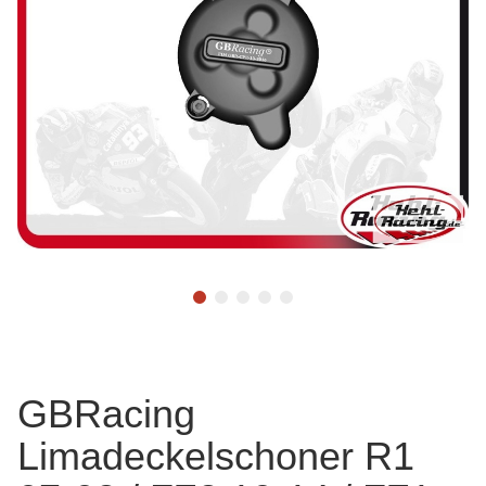
GBRacing
Limadeckelschoner R1