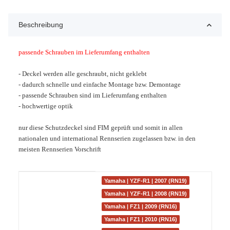
Beschreibung
passende Schrauben im Lieferumfang enthalten
- Deckel werden alle geschraubt, nicht geklebt
- dadurch schnelle und einfache Montage bzw. Demontage
- passende Schrauben sind im Lieferumfang enthalten
- hochwertige optik
nur diese Schutzdeckel sind FIM geprüft und somit in allen
nationalen und international Rennserien zugelassen bzw. in den
meisten Rennserien
Vorschrift
Produkteigenschaft
Wert
Yamaha | YZF-R1 | 2007 (RN19)
Yamaha | YZF-R1 | 2008 (RN19)
Yamaha | FZ1 | 2009 (RN16)
Yamaha | FZ1 | 2010 (RN16)