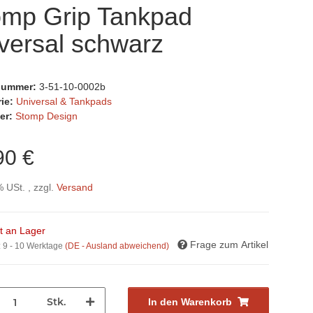
omp Grip Tankpad
versal schwarz
lnummer:
3-51-10-0002b
rie:
Universal & Tankpads
er:
Stomp Design
90 €
% USt. , zzgl.
Versand
ht an Lager
Frage zum Artikel
:
9 - 10 Werktage
(DE - Ausland abweichend)
Stk.
In den Warenkorb