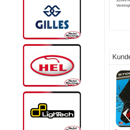
92649 H
Vereinig
Kunde