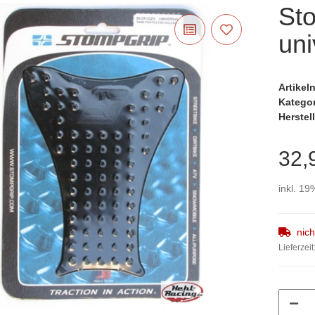
St
uni
Artike
Katego
Herstell
32,
inkl. 19
nic
Lieferzeit