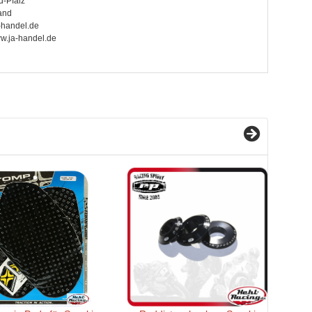
d-Pfalz
and
handel.de
ww.ja-handel.de