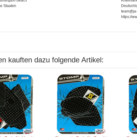
untington beach
Rheinlan
te Staaten
Deutschl
team@ja-
https://w
n kauften dazu folgende Artikel: