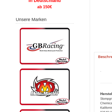
in Deutschland
ab 150€
Unsere Marken
Beschr
.
Herste
Stompgri
Chemica
Kaliforn