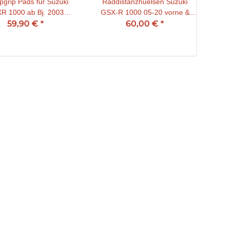
grip Pads für Suzuki
Raddistanzhuelsen Suzuki
Sto
R 1000 ab Bj. 2003
GSX-R 1000 05-20 vorne &
59,90 €
schwarz
*
60,00 €
hinten
*