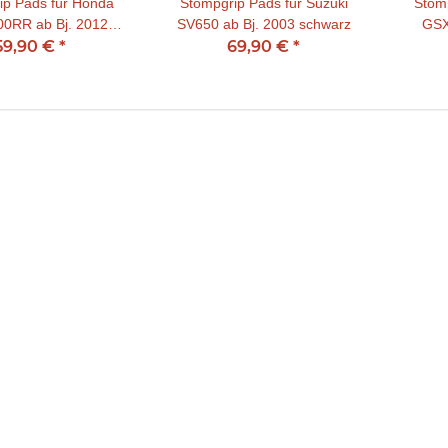
ip Pads für Honda
Stompgrip Pads für Suzuki
Stomp
0RR ab Bj. 2012
SV650 ab Bj. 2003 schwarz
GSX
59,90 €
schwarz
*
69,90 €
*