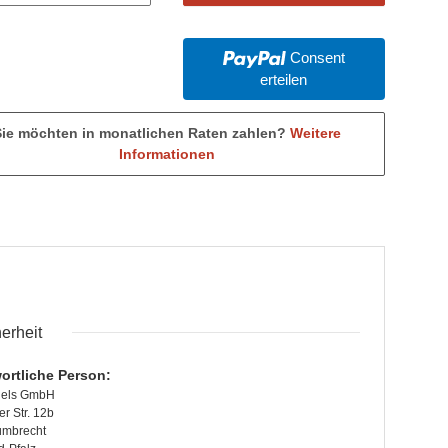
Consent
erteilen
Sie möchten in monatlichen Raten zahlen?
Weitere
Informationen
erheit
ortliche Person:
dels GmbH
r Str. 12b
ümbrecht