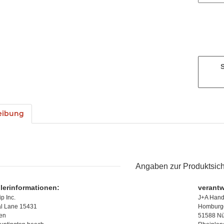
eibung
Angaben zur Produktsich
llerinformationen:
verantw
p Inc.
J+A Han
l Lane 15431
Homburge
ien
51588 N