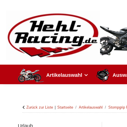
Artikelauswahl
Auswa
Zurück zur Liste
Startseite
Artikelauswahl
Stompgrip
Urlaub