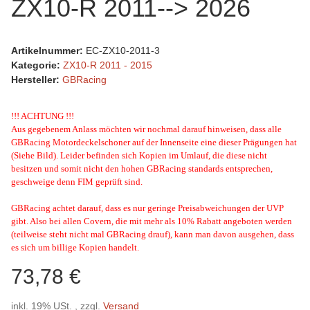
ZX10-R 2011--> 2026
Artikelnummer:
EC-ZX10-2011-3
Kategorie:
ZX10-R 2011 - 2015
Hersteller:
GBRacing
!!! ACHTUNG !!!
Aus gegebenem Anlass möchten wir nochmal darauf hinweisen, dass alle
GBRacing Motordeckelschoner auf der Innenseite eine dieser Prägungen hat
(Siehe Bild). Leider befinden sich Kopien im Umlauf, die diese nicht
besitzen und somit nicht den hohen GBRacing standards entsprechen,
geschweige denn FIM geprüft sind.
GBRacing achtet darauf, dass es nur geringe Preisabweichungen der UVP
gibt. Also bei allen Covern, die mit mehr als 10% Rabatt angeboten werden
(teilweise steht nicht mal GBRacing drauf), kann man davon ausgehen, dass
es sich um billige Kopien handelt.
73,78 €
inkl. 19% USt. , zzgl.
Versand