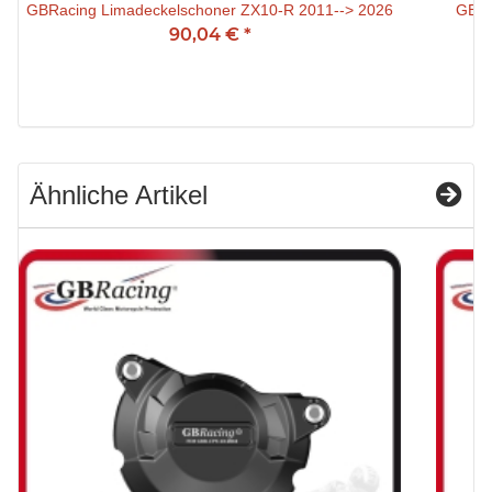
GBRacing Limadeckelschoner ZX10-R 2011--> 2026
GBRa
90,04 €
*
Ähnliche Artikel