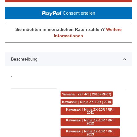
Consent erteilen
Sie möchten in monatlichen Raten zahlen?
Weitere
Informationen
Beschreibung
.
Produkteigenschaft
Wert
Yamaha | YZF-R3 | 2016 (RH07)
Kawasaki | Ninja ZX-10R | 2010
Kawasaki | Ninja ZX-10R / RR |
2011
Kawasaki | Ninja ZX-10R / RR |
2012
Kawasaki | Ninja ZX-10R / RR |
2013