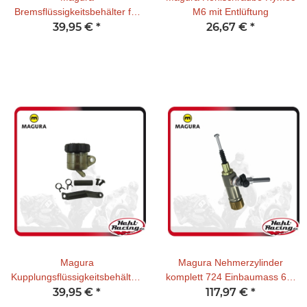
Bremsflüssigkeitsbehälter für
M6 mit Entlüftung
Magura HC3 9ml inkl.
39,95 €
*
26,67 €
*
Anbausatz
Magura
Magura Nehmerzylinder
Kupplungsflüssigkeitsbehälterfür
komplett 724 Einbaumass 65-
Magura HC3 mit Anbausatz
39,95 €
*
117,97 €
67 mm (N)
*