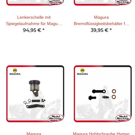
Lenkerschelle mit
Magura
Spiegelaufnahme für Magura
Bremsflüssigkeitsbehälter für
HC3 Brems- &
94,95 €
*
Magura HC3 36ml inkl.
39,95 €
*
Kupplungspumpen
Anbausatz
Magura
Magura Hohlschraube Hymec