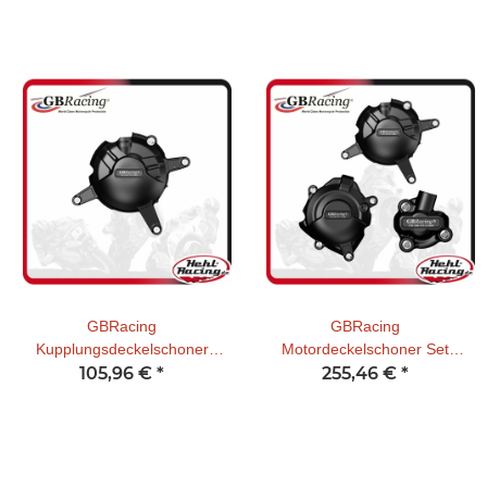
GBRacing
GBRacing
Kupplungsdeckelschoner
Motordeckelschoner Set
Yamaha R3 2015-18 / R25
105,96 €
*
Yamaha R3 2015-21 / R25
255,46 €
*
2014
2014