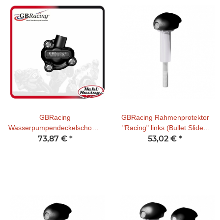
GBRacing
GBRacing Rahmenprotektor
Wasserpumpendeckelschoner
"Racing" links (Bullet Slider)
Yamaha R3 2015-21 / R25
73,87 €
*
Yamaha R3 15-
53,02 €
*
2014