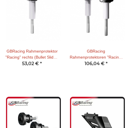
GBRacing Rahmenprotektor
GBRacing
"Racing" rechts (Bullet Slider)
Rahmenprotektoren "Racing"
Yamaha R3 15-
53,02 €
*
(Bullet Slider) Yamaha R3 15-
106,04 €
*