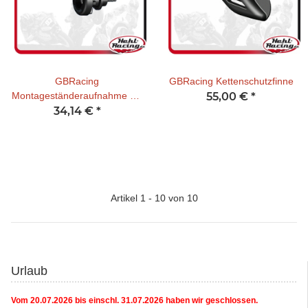
GBRacing
GBRacing Kettenschutzfinne
Montageständeraufnahme mit
55,00 €
*
Protektor M6
34,14 €
*
Artikel 1 - 10 von 10
Urlaub
Vom 20.07.2026 bis einschl. 31.07.2026 haben wir geschlossen.