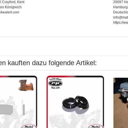
 Crayford, Kent
20097 H
tes Königreich
Hamburg
ikealert.com
Deutschl
info@mat
https://w
n kauften dazu folgende Artikel: