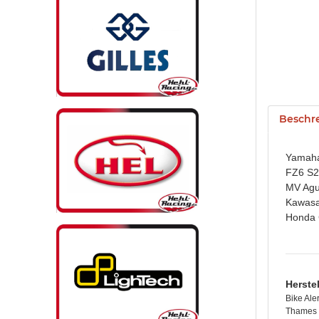
Beschr
Yamaha
FZ6 S2 
MV Agu
Kawasa
Honda 
Herste
Bike Aler
Thames 