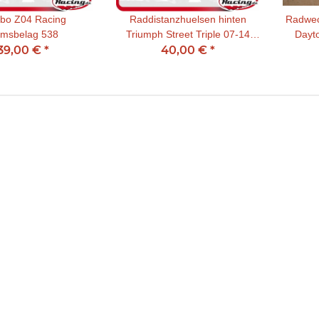
bo Z04 Racing
Raddistanzhuelsen hinten
Radwec
msbelag 538
Triumph Street Triple 07-14
Dayto
39,00 €
*
(incl. R-Modell) / Daytona 675
40,00 €
*
06-14 (incl. R-Modell)