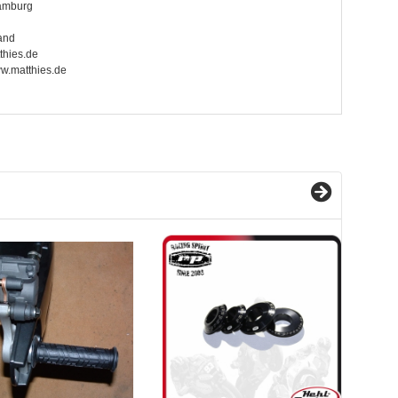
amburg
and
thies.de
ww.matthies.de