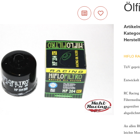
Ölf
Artike
Katego
Herstell
HIFLO RA
TüV geprüf
Entwickelt
RC Racing 
Filtermediu
gegenüber 
abgedichtet
An allen R
leichte Mo