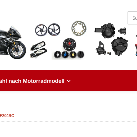
hl nach Motorradmodell
 HF204RC