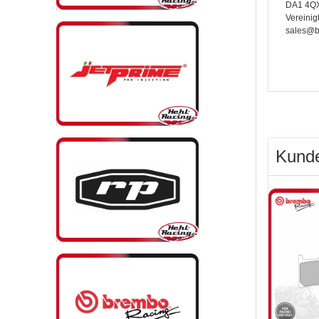
DA1 4QX
Vereinig
sales@b
Kunde