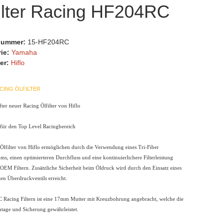
ilter Racing HF204RC
lnummer:
15-HF204RC
rie:
Yamaha
er:
Hiflo
CING ÖLFILTER
ter neuer Racing Ölfilter von Hiflo
 für den Top Level Racingbereich
Ölfilter von Hiflo ermöglichen durch die Verwendung eines Tri-Fiber
ms, einen optimierteren Durchfluss und eine kontinuierlichere Filterleistung
OEM Filtern. Zusätzliche Sicherheit beim Öldruck wird durch den Einsatz eines
en Überdruckventils erreicht.
C Racing Filtern ist eine 17mm Mutter mit Kreuzbohrung angebracht, welche die
ntage und Sicherung gewährleistet.