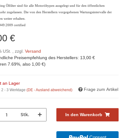
ng Ölfilter sind für alle Motoröltypen ausgelegt und für den öffentlichen
kehr zugelassen. Die von den Herstellern vorgegebenen Wartungsintervalle der
ben weiter erhalten.
49:2009 certified
00 €
% USt. , zzgl.
Versand
ndliche Preisempfehlung des Herstellers
:
13,00 €
aren
7.69%
, also
1,00 €
)
ht an Lager
Frage zum Artikel
:
2 - 3 Werktage
(DE - Ausland abweichend)
Stk.
In den Warenkorb
Consent