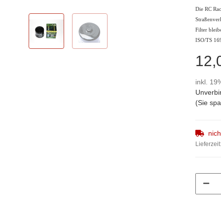
Die RC Raci
Straßenver
Filter blei
ISO/TS 169
12,
inkl. 19
Unverbi
(Sie sp
nic
Lieferzeit