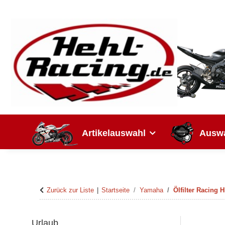
Artikelauswahl
Auswa
Zurück zur Liste
Startseite
Yamaha
Ölfilter Racing
Urlaub