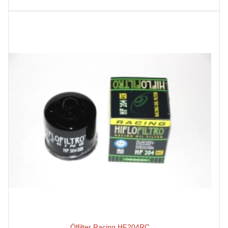
Ölfilter Racing HF204RC