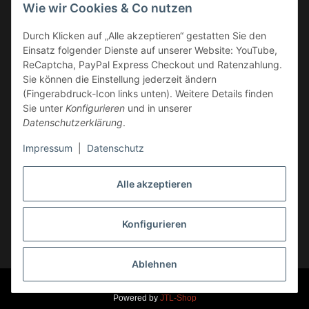
Wie wir Cookies & Co nutzen
Überweisung
Durch Klicken auf „Alle akzeptieren“ gestatten Sie den
Kauf auf Rechnung
Einsatz folgender Dienste auf unserer Website: YouTube,
VERSAND
ReCaptcha, PayPal Express Checkout und Ratenzahlung.
Sie können die Einstellung jederzeit ändern
(Fingerabdruck-Icon links unten). Weitere Details finden
Sie unter
Konfigurieren
und in unserer
Datenschutzerklärung
.
Impressum
|
Datenschutz
GESETZLICHE INFORMATIONEN
Alle akzeptieren
Konfigurieren
Vertrag widerrufen
* Alle Preise inkl. gesetzlicher USt., zzgl.
Versand
Ablehnen
© Markus Rossi, Hehl-Racing, Race-Products
Ust.-Id.Nr. DE 236 259 863
Powered by
JTL-Shop