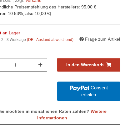
% USt. , zzgl.
Versand
ndliche Preisempfehlung des Herstellers
:
95,00 €
aren
10.53%
, also
10,00 €
)
ht an Lager
Frage zum Artikel
:
2 - 3 Werktage
(DE - Ausland abweichend)
In den Warenkorb
Consent
erteilen
Sie möchten in monatlichen Raten zahlen?
Weitere
Informationen