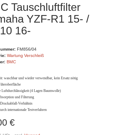
 Tauschluftfilter
maha YZF-R1 15- /
10 16-
lnummer:
FM856/04
rie:
Wartung Verschleiß
er:
BMC
eit: waschbar und wieder verwendbar, kein Ersatz nötig
Filteroberfläche
 Luftdurchlässigkeit (4 Lagen Baumwolle)
bsorption und Filterung
 Druckabfall-Verhältnis
urch internationale Testverfahren
00 €