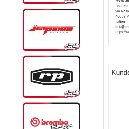
Herste
BMC Srl
via Rosl
40059 M
Italien
info@bmc
https://
Kunde