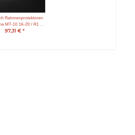
ch Rahmenprotektoren
a MT-10 16-20 / R1 /
-M 15-20 schwarz
97,31 €
*