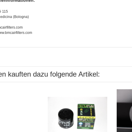
llerinformationen:
è 115
edicina (Bologna)
airfilters.com
www.bmcairfilters.com
n kauften dazu folgende Artikel: