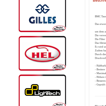
Beschr
BMC Tausc
Das erwor
um dem ans
Die verwe
Die Filte
Das filtri
Es wird u
Zudem hat
Durch die
Druckverlu
- Haltbark
- Breitere
- Maximal
- Höhere 
- Besseres
- Geprüft 