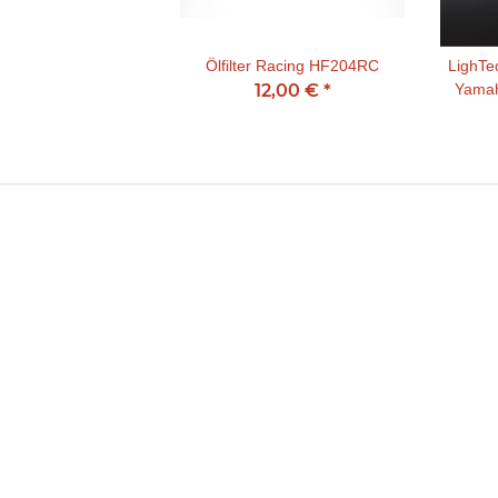
Ölfilter Racing HF204RC
LighTe
12,00 €
*
Yamah
R1