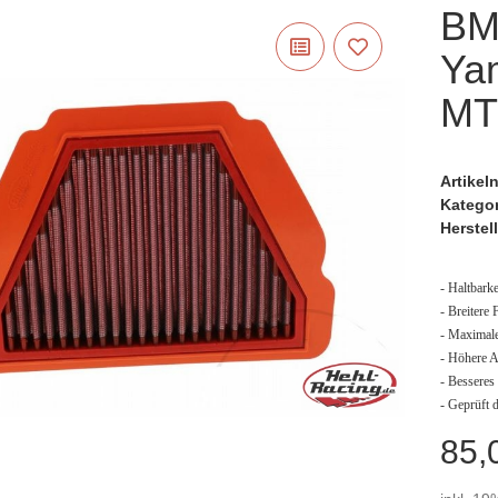
BMC
Ya
MT
Artike
Katego
Herstell
- Haltbark
- Breitere 
- Maximale
- Höhere A
- Besseres
- Geprüft d
85,