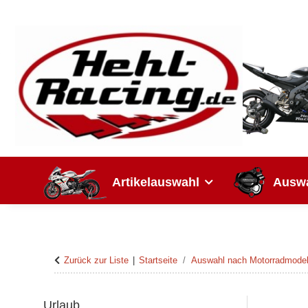
Artikelauswahl
Auswa
Zurück zur Liste
Startseite
Auswahl nach Motorradmodel
Urlaub