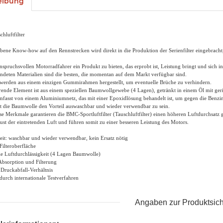
eibung
hluftfilter
bene Know-how auf den Rennstrecken wird direkt in die Produktion der Serienfilter eingebracht
pruchsvollen Motorradfahrer ein Produkt zu bieten, das erprobt ist, Leistung bringt und sich in
ndeten Materialien sind die besten, die momentan auf dem Markt verfügbar sind.
r werden aus einem einzigen Gummirahmen hergestellt, um eventuelle Brüche zu verhindern.
erende Element ist aus einem speziellen Baumwollgewebe (4 Lagen), getränkt in einem Öl mit geri
mfasst von einem Aluminiumnetz, das mit einer Epoxidlösung behandelt ist, um gegen die Benzin
 die Baumwolle den Vorteil auswaschbar und wieder verwendbar zu sein.
se Merkmale garantieren die BMC-Sportluftfilter (Tauschluftfilter) einen höheren Luftdurchsatz
st der eintretenden Luft und führen somit zu einer besseren Leistung des Motors.
eit: waschbar und wieder verwendbar, kein Ersatz nötig
 Filteroberfläche
e Luftdurchlässigkeit (4 Lagen Baumwolle)
Absorption und Filterung
 Druckabfall-Verhältnis
durch internationale Testverfahren
Angaben zur Produktsich