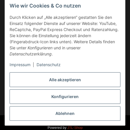
Wie wir Cookies & Co nutzen
Überweisung
Durch Klicken auf „Alle akzeptieren“ gestatten Sie den
Kauf auf Rechnung
Einsatz folgender Dienste auf unserer Website: YouTube,
VERSAND
ReCaptcha, PayPal Express Checkout und Ratenzahlung.
Sie können die Einstellung jederzeit ändern
(Fingerabdruck-Icon links unten). Weitere Details finden
Sie unter
Konfigurieren
und in unserer
Datenschutzerklärung
.
Impressum
|
Datenschutz
GESETZLICHE INFORMATIONEN
Alle akzeptieren
Konfigurieren
Vertrag widerrufen
* Alle Preise inkl. gesetzlicher USt., zzgl.
Versand
Ablehnen
© Markus Rossi, Hehl-Racing, Race-Products
Ust.-Id.Nr. DE 236 259 863
Powered by
JTL-Shop