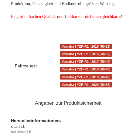
Produktion, Genauigkeit und Endkontrolle größten Wert legt.
Es gibt in Sachen Qualität und Haltbarkeit nichts vergleichbares!
Produkteigenschaft
Wert
Yamaha | YZF-R1 | 2015 (RN32)
Yamaha | YZF-R1 | 2016 (RN32)
Yamaha | YZF-R1 | 2017 (RN49)
Fahrzeuge:
Yamaha | YZF-R1 | 2018 (RN49)
Yamaha | YZF-R1 | 2019 (RN49)
Yamaha | YZF-R1 | 2020 (RN65)
Angaben zur Produktsicherheit
Herstellerinformationen:
sitta s.r.l.
Via Minelli 8