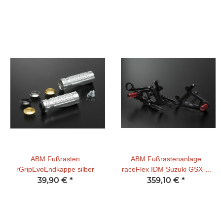
ABM Fußrasten
ABM Fußrastenanlage
rGripEvoEndkappe silber
raceFlex IDM Suzuki GSX-R
39,90 €
*
359,10 €
1000
*