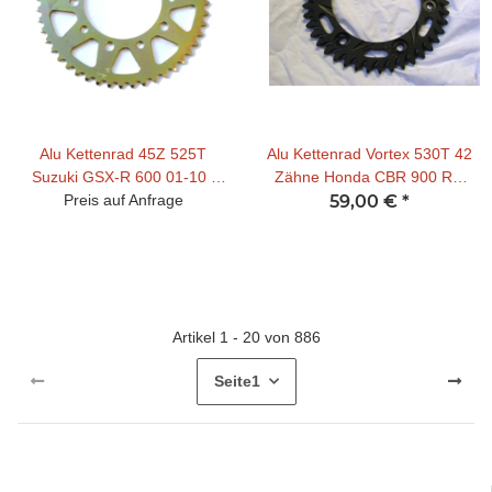
Alu Kettenrad 45Z 525T
Alu Kettenrad Vortex 530T 42
Suzuki GSX-R 600 01-10 /
Zähne Honda CBR 900 RR
GSX-R 750 00-10 / GSX-R
Preis auf Anfrage
00-03 / CBR 1000 RR 04-15
59,00 €
*
1000 01-08
(nur in schwarz verfügbar)
Artikel 1 - 20 von 886
Seite
1