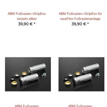
ABM Fußrasten rGripEvo
ABM Fußrasten rGripEvo für
einzeln silber
raceFlex Fußrastenanlage
39,90 €
*
39,90 €
*
ABM Fußrasten
ABM Fußrasten