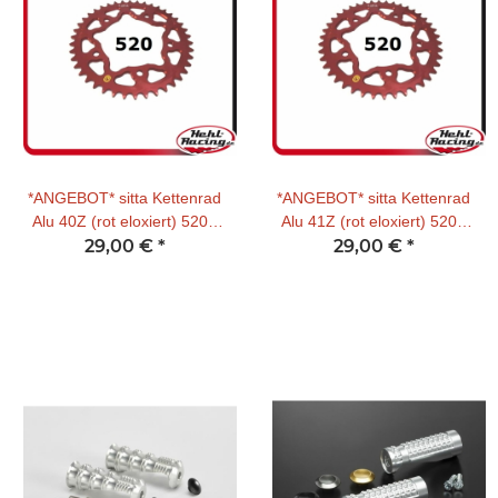
*ANGEBOT* sitta Kettenrad
*ANGEBOT* sitta Kettenrad
Alu 40Z (rot eloxiert) 520T
Alu 41Z (rot eloxiert) 520T
29,00 €
Honda
*
29,00 €
Honda
*