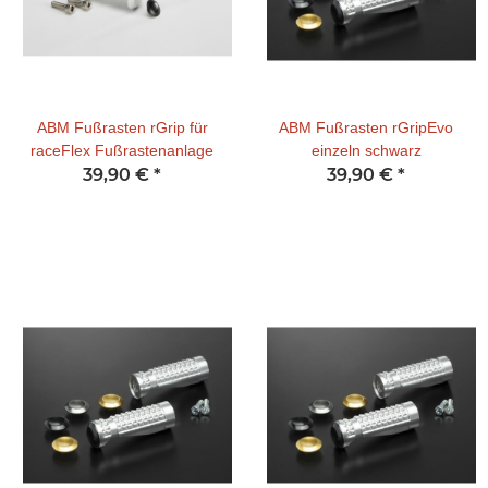
ABM Fußrasten rGrip für
ABM Fußrasten rGripEvo
raceFlex Fußrastenanlage
einzeln schwarz
39,90 €
*
39,90 €
*