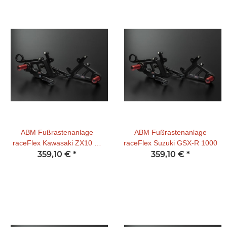
ABM Fußrastenanlage
ABM Fußrastenanlage
raceFlex Kawasaki ZX10 R/
raceFlex Suzuki GSX-R 1000
359,10 €
RR
*
359,10 €
*