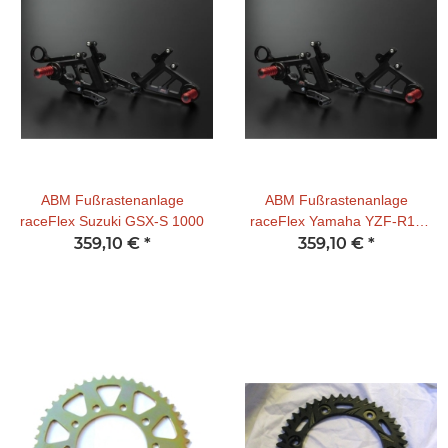
ABM Fußrastenanlage
ABM Fußrastenanlage
raceFlex Suzuki GSX-S 1000
raceFlex Yamaha YZF-R1 /
359,10 €
*
359,10 €
R1M
*