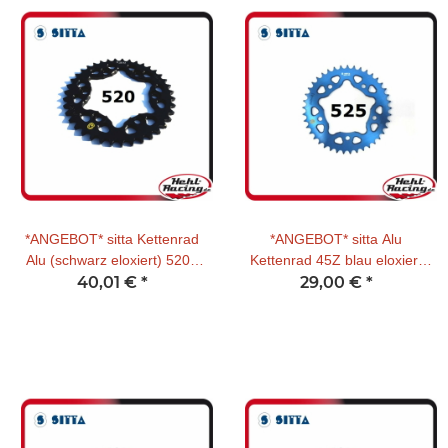
*ANGEBOT* sitta Kettenrad
*ANGEBOT* sitta Alu
Alu (schwarz eloxiert) 520T
Kettenrad 45Z blau eloxiert
Kawasaki 42 Zähne
40,01 €
*
525T Yamaha / Suzuki /
29,00 €
*
Kawasaki