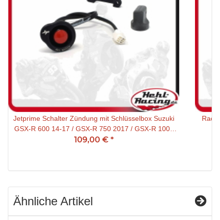
Jetprime Schalter Zündung mit Schlüsselbox Suzuki
Raddi
GSX-R 600 14-17 / GSX-R 750 2017 / GSX-R 1000
14-21 schwarz
109,00 €
*
Ähnliche Artikel