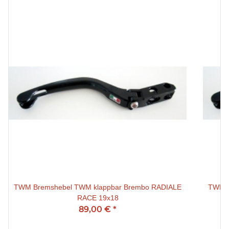
TWM Bremshebel TWM klappbar Brembo RADIALE
TWM B
RACE 19x18
89,00 €
*