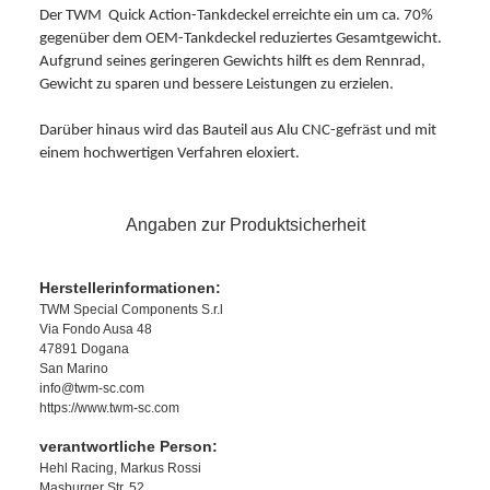
Der TWM Quick Action-Tankdeckel erreichte ein um ca. 70%
gegenüber dem OEM-Tankdeckel reduziertes Gesamtgewicht.
Aufgrund seines geringeren Gewichts hilft es dem Rennrad,
Gewicht zu sparen und bessere Leistungen zu erzielen.
Darüber hinaus wird das Bauteil aus Alu CNC-gefräst und mit
einem hochwertigen Verfahren eloxiert.
Angaben zur Produktsicherheit
Herstellerinformationen:
TWM Special Components S.r.l
Via Fondo Ausa 48
47891 Dogana
San Marino
info@twm-sc.com
https://www.twm-sc.com
verantwortliche Person:
Hehl Racing, Markus Rossi
Masburger Str. 52