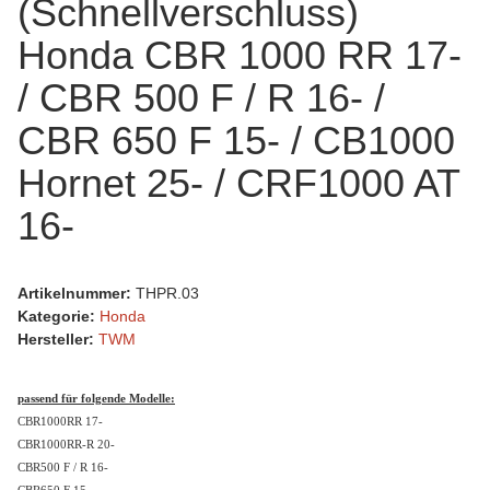
(Schnellverschluss)
Honda CBR 1000 RR 17-
/ CBR 500 F / R 16- /
CBR 650 F 15- / CB1000
Hornet 25- / CRF1000 AT
16-
Artikelnummer:
THPR.03
Kategorie:
Honda
Hersteller:
TWM
passend für folgende Modelle:
CBR1000RR 17-
CBR1000RR-R 20-
CBR500 F / R 16-