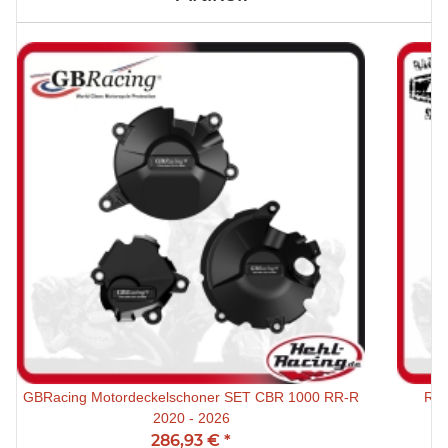
GBRacing Motordeckelschoner SET CBR 1000 RR-R
Rad
2020 - 2026
286,93 €
*