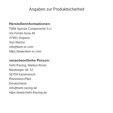
Angaben zur Produktsicherheit
Herstellerinformationen:
TWM Special Components S.r.l
Via Fondo Ausa 48
47891 Dogana
San Marino
info@twm-sc.com
https://www.twm-sc.com
verantwortliche Person:
Hehl Racing, Markus Rossi
Masburger Str. 52
56759 Kaisersesch
Rheinland-Pfalz
Deutschland
info@hehl-racing.de
https://www.Hehl-Racing.de