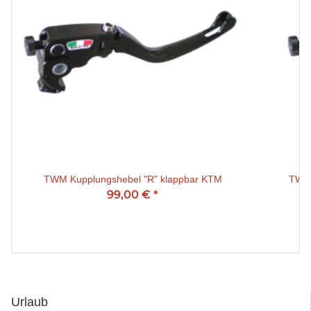
TWM Kupplungshebel "R" klappbar KTM
TWM 
99,00 €
*
Urlaub