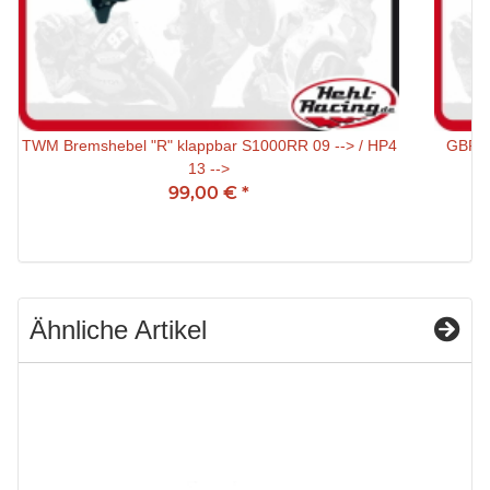
TWM Bremshebel "R" klappbar S1000RR 09 --> / HP4
GBRac
13 -->
99,00 €
*
Ähnliche Artikel