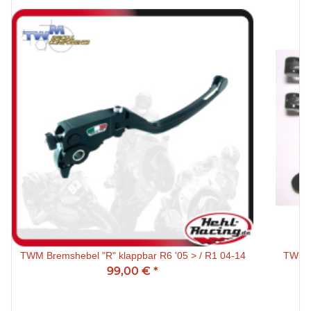
TWM Bremshebel "R" klappbar R6 '05 > / R1 04-14
TWM Brem
99,00 €
*