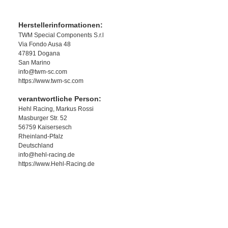
Herstellerinformationen:
TWM Special Components S.r.l
Via Fondo Ausa 48
47891 Dogana
San Marino
info@twm-sc.com
https://www.twm-sc.com
verantwortliche Person:
Hehl Racing, Markus Rossi
Masburger Str. 52
56759 Kaisersesch
Rheinland-Pfalz
Deutschland
info@hehl-racing.de
https://www.Hehl-Racing.de