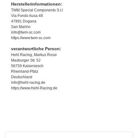
Herstellerinformationen:
TWM Special Components S.r.l
Via Fondo Ausa 48
47891 Dogana
San Marino
info@twm-sc.com
https://www.twm-sc.com
verantwortliche Person:
Hehl Racing, Markus Rossi
Masburger Str. 52
56759 Kaisersesch
Rheinland-Pfalz
Deutschland
info@hehl-racing.de
https://www.Hehl-Racing.de