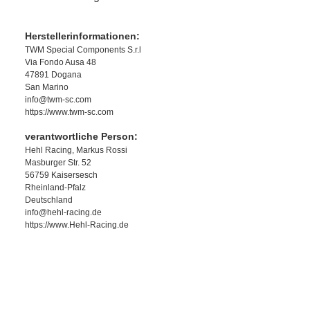
Herstellerinformationen:
TWM Special Components S.r.l
Via Fondo Ausa 48
47891 Dogana
San Marino
info@twm-sc.com
https://www.twm-sc.com
verantwortliche Person:
Hehl Racing, Markus Rossi
Masburger Str. 52
56759 Kaisersesch
Rheinland-Pfalz
Deutschland
info@hehl-racing.de
https://www.Hehl-Racing.de