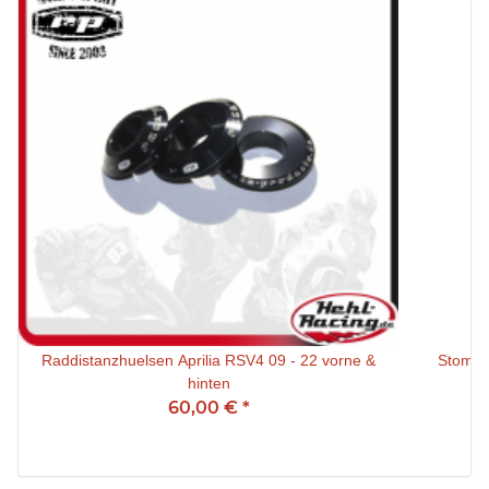
Raddistanzhuelsen Aprilia RSV4 09 - 22 vorne &
Stompgr
hinten
60,00 €
*