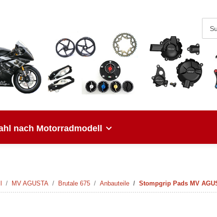
hl nach Motorradmodell
l
MV AGUSTA
Brutale 675
Anbauteile
Stompgrip Pads MV AGUST