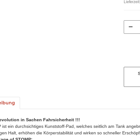
Lieferzeit
eibung
evolution in Sachen Fahrsicherheit !!!
st ein durchsichtiges Kunststoff-Pad, welches seitlich am Tank angeb
gen Halt, erhöhen die Körperstabilität und wirken so schneller Erschö
tage of STOMP: