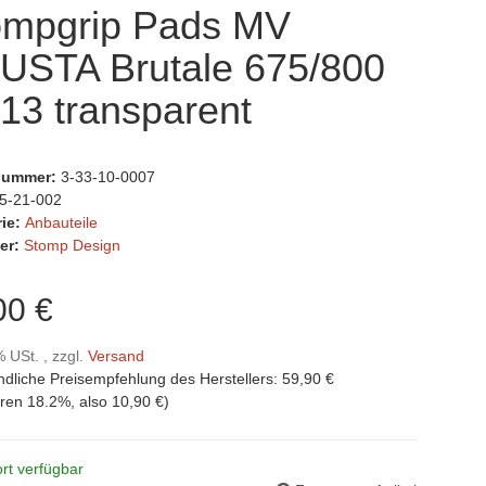
ompgrip Pads MV
USTA Brutale 675/800
13 transparent
lnummer:
3-33-10-0007
5-21-002
rie:
Anbauteile
er:
Stomp Design
00 €
% USt. , zzgl.
Versand
ndliche Preisempfehlung des Herstellers
:
59,90 €
aren
18.2%
, also
10,90 €
)
rt verfügbar