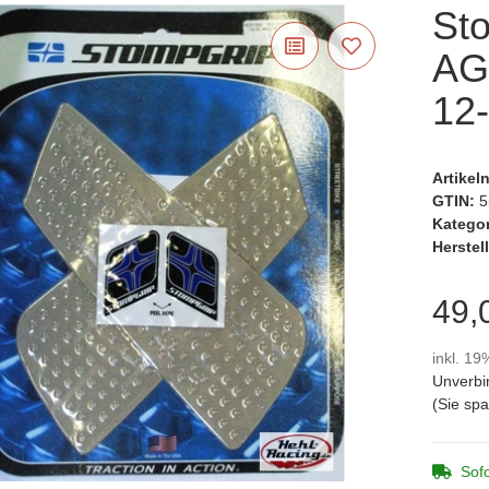
St
AG
12-
Artike
GTIN:
5
Katego
Herstell
49,
inkl. 19
Unverbi
(Sie sp
Sofo