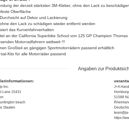
ndung der derzeit stärksten 3M-Kleber, ohne den Lack zu beschädige
bfeste Oberfläche
 Durchsicht auf Dekor und Lackierung
ohne den Lack zu schädigen wieder entfernt werden
lisiert das Kurvenfahrverhalten
tet an der California Superbike School von 125 GP Champion Thomas 
senden Motorradfahrern weltweit !!!
inen Großteil an gängigen Sportmotorrädern passend erhältlich
rsal-Kits für alle Motorräder passend
Angaben zur Produktsich
llerinformationen:
verantw
p Inc.
J+A Han
l Lane 15431
Homburge
ien
51588 N
untington beach
Rheinlan
te Staaten
Deutschl
team@ja-
https://w