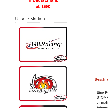
in Deutschland
ab 150€
Unsere Marken
Beschr
Eine R
STOMP i
einmali
Advan