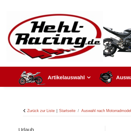
Artikelauswahl
Auswa
Zurück zur Liste
Startseite
Auswahl nach Motorradmodel
Urlaub