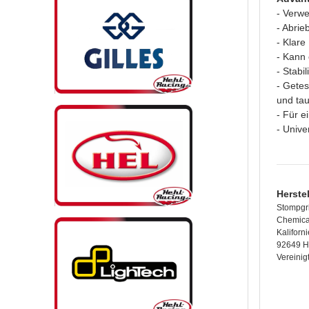
- Verwe
- Abrie
- Klare
- Kann 
- Stabi
- Getes
und tau
- Für e
- Unive
Herste
Stompgri
Chemica
Kaliforn
92649 H
Vereinig