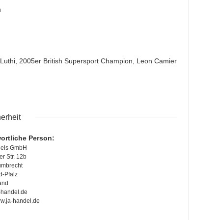
n
Luthi, 2005er British Supersport Champion, Leon Camier
erheit
ortliche Person:
dels GmbH
r Str. 12b
ümbrecht
d-Pfalz
and
handel.de
ww.ja-handel.de