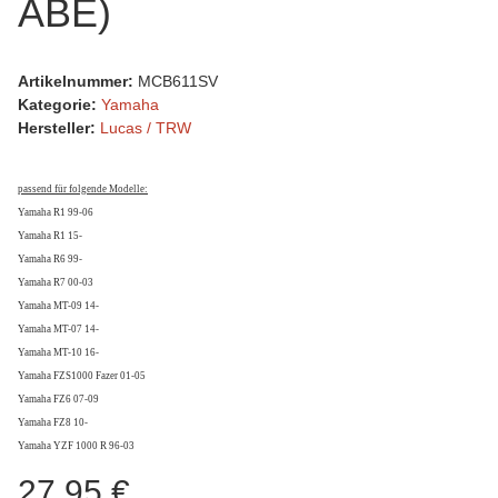
ABE)
Artikelnummer:
MCB611SV
Kategorie:
Yamaha
Hersteller:
Lucas / TRW
passend für folgende Modelle:
Yamaha R1 99-06
Yamaha R1 15-
Yamaha R6 99-
Yamaha R7 00-03
Yamaha MT-09 14-
Yamaha MT-07 14-
Yamaha MT-10 16-
Yamaha FZS1000 Fazer 01-05
Yamaha FZ6 07-09
Yamaha FZ8 10-
Yamaha YZF 1000 R 96-03
27,95 €