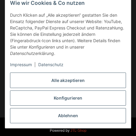
Wie wir Cookies & Co nutzen
Überweisung
Durch Klicken auf „Alle akzeptieren“ gestatten Sie den
Kauf auf Rechnung
Einsatz folgender Dienste auf unserer Website: YouTube,
VERSAND
ReCaptcha, PayPal Express Checkout und Ratenzahlung.
Sie können die Einstellung jederzeit ändern
(Fingerabdruck-Icon links unten). Weitere Details finden
Sie unter
Konfigurieren
und in unserer
Datenschutzerklärung
.
Impressum
|
Datenschutz
GESETZLICHE INFORMATIONEN
Alle akzeptieren
Konfigurieren
Vertrag widerrufen
* Alle Preise inkl. gesetzlicher USt., zzgl.
Versand
Ablehnen
© Markus Rossi, Hehl-Racing, Race-Products
Ust.-Id.Nr. DE 236 259 863
Powered by
JTL-Shop