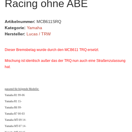
Racing ohne ABE
Artikelnummer:
MCB611SRQ
Kategorie:
Yamaha
Hersteller:
Lucas / TRW
Dieser Bremsbelag wurde durch den MCB611 TRQ ersetzt.
Mischung ist identisch außer das der TRQ nun auch eine Straßenzulassung
hat.
passend für folgende Modelle:
Yamaha R1 99-06
Yamaha R1 15-
Yamaha R6 99-
Yamaha R7 00-03
Yamaha MT-09 14-
Yamaha MT-07 14-