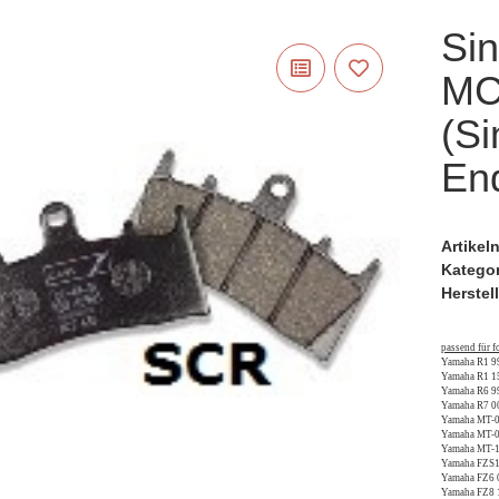
Sin
MC
(Si
En
Artike
Katego
Herstell
passend für 
Yamaha R1 9
Yamaha R1 1
Yamaha R6 9
Yamaha R7 0
Yamaha MT-0
Yamaha MT-0
Yamaha MT-1
Yamaha FZS1
Yamaha FZ6 
Yamaha FZ8 