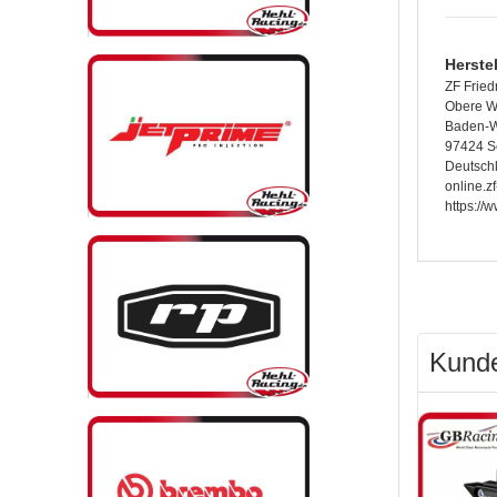
Herste
ZF Fried
Obere W
Baden-W
97424 S
Deutsch
online.z
https://
Kunde