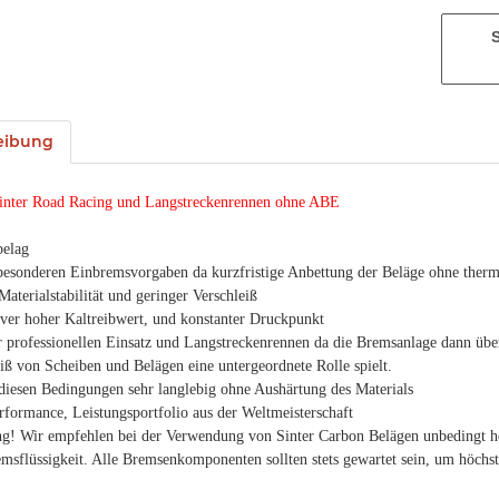
eibung
Sinter Road Racing und Langstreckenrennen ohne ABE
belag
 besonderen Einbremsvorgaben da kurzfristige Anbettung der Beläge ohne ther
Materialstabilität und geringer Verschleiß
iver hoher Kaltreibwert, und konstanter Druckpunkt
r professionellen Einsatz und Langstreckenrennen da die Bremsanlage dann übe
iß von Scheiben und Belägen eine untergeordnete Rolle spielt.
diesen Bedingungen sehr langlebig ohne Aushärtung des Materials
rformance, Leistungsportfolio aus der Weltmeisterschaft
ng! Wir empfehlen bei der Verwendung von Sinter Carbon Belägen unbedingt h
msflüssigkeit. Alle Bremsenkomponenten sollten stets gewartet sein, um höchs