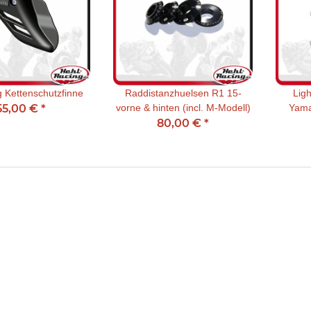
 Kettenschutzfinne
Raddistanzhuelsen R1 15-
Lig
55,00 €
*
vorne & hinten (incl. M-Modell)
Yama
80,00 €
*
MT10 