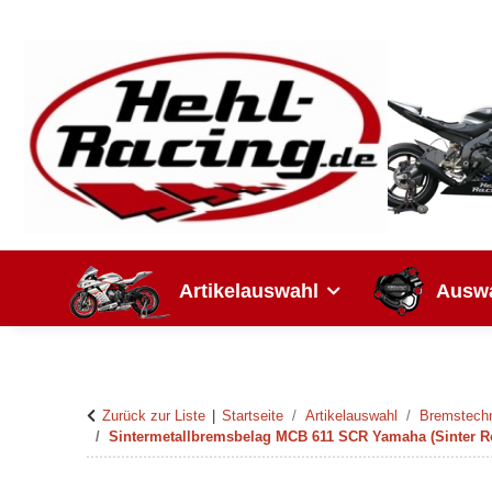
Artikelauswahl
Auswa
Zurück zur Liste
Startseite
Artikelauswahl
Bremstech
Sintermetallbremsbelag MCB 611 SCR Yamaha (Sinter 