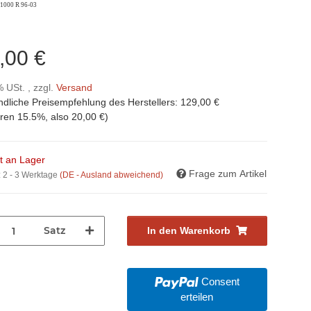
1000 R 96-03
,00 €
% USt. , zzgl.
Versand
ndliche Preisempfehlung des Herstellers
:
129,00 €
aren
15.5%
, also
20,00 €
)
ht an Lager
Frage zum Artikel
:
2 - 3 Werktage
(DE - Ausland abweichend)
Satz
In den Warenkorb
Consent
erteilen