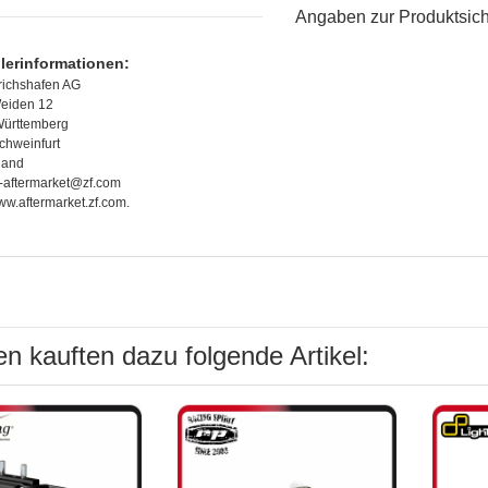
Angaben zur Produktsich
llerinformationen:
richshafen AG
eiden 12
ürttemberg
chweinfurt
land
f-aftermarket@zf.com
www.aftermarket.zf.com.
n kauften dazu folgende Artikel: