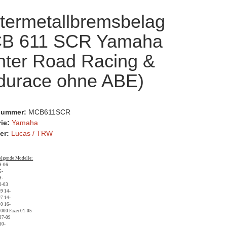
termetallbremsbelag
B 611 SCR Yamaha
nter Road Racing &
durace ohne ABE)
lnummer:
MCB611SCR
rie:
Yamaha
er:
Lucas / TRW
folgende Modelle:
9-06
5-
9-
0-03
9 14-
7 14-
0 16-
000 Fazer 01-05
07-09
10-