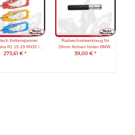
htech Kettenspanner
Radwechselwerkzeug für
ha R1 15-19 RN32 /
28mm Achsen hinten BMW /
16- ( incl. R.Modell)
273,61 €
*
Yamaha / Honda / Suzuki
39,00 €
*
schwarz