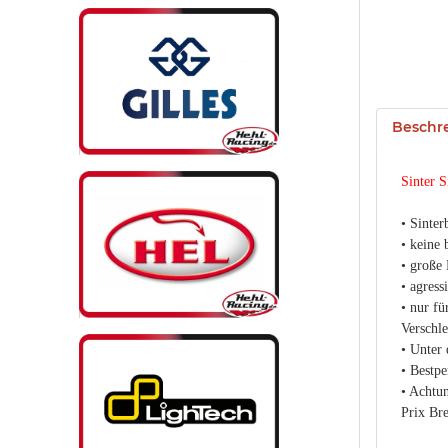
Beschr
Sinter 
• Sinter
• keine
• große 
• agress
• nur fü
Verschle
• Unter 
• Bestpe
• Achtu
Prix Bre