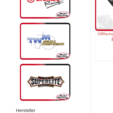
GBRacing
Hersteller