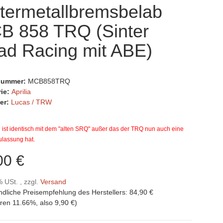
termetallbremsbelab
B 858 TRQ (Sinter
ad Racing mit ABE)
lnummer:
MCB858TRQ
rie:
Aprilia
er:
Lucas / TRW
ist identisch mit dem "alten SRQ" außer das der TRQ nun auch eine
ulassung hat.
00 €
% USt. , zzgl.
Versand
ndliche Preisempfehlung des Herstellers
:
84,90 €
aren
11.66%
, also
9,90 €
)