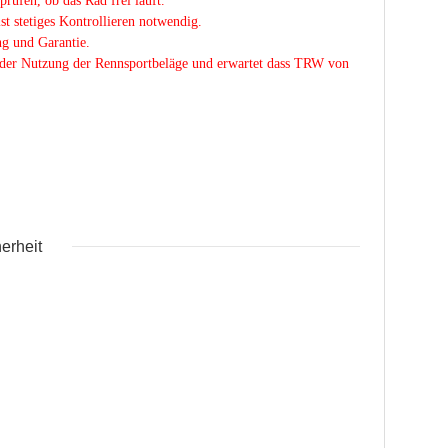
rüfen, ob das Rad frei läuft.
st stetiges Kontrollieren notwendig.
ng und Garantie.
der Nutzung der Rennsportbeläge und erwartet dass TRW von
erheit