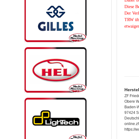
Daher bi
Diese Be
Der Verk
TRW übe
etwaigen
Herste
ZF Fried
Obere W
Baden-W
97424 S
Deutsch
online.z
https://