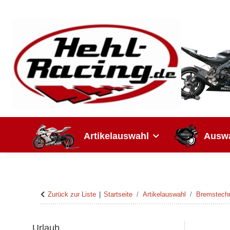
Artikelauswahl
Auswa
Zurück zur Liste
Startseite
Artikelauswahl
Bremstech
Urlaub