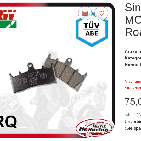
Sin
MC
Ro
Artike
Katego
Herstell
Mischung 
Straßenz
75,
inkl. 19
Unverbi
(Sie sp