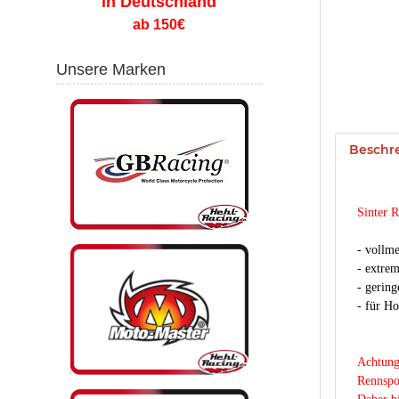
in Deutschland
ab 150€
Unsere Marken
Beschr
Sinter 
- vollme
- extre
- gering
- für Ho
Achtung
Rennspo