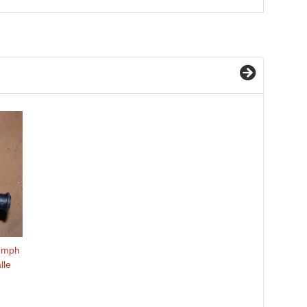
umph
lle