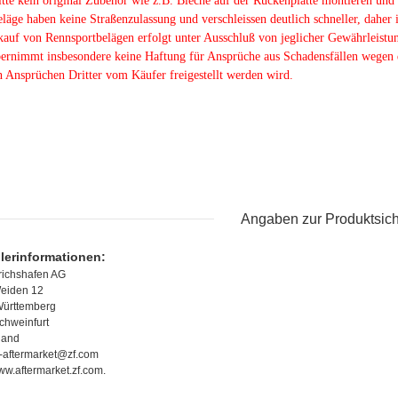
tte kein original Zubehör wie z.B. Bleche auf der Rückenplatte montieren und p
läge haben keine Straßenzulassung und verschleissen deutlich schneller, daher i
auf von Rennsportbelägen erfolgt unter Ausschluß von jeglicher Gewährleistu
rnimmt insbesondere keine Haftung für Ansprüche aus Schadensfällen wegen 
 Ansprüchen Dritter vom Käufer freigestellt werden wird.
Angaben zur Produktsich
llerinformationen:
richshafen AG
eiden 12
ürttemberg
chweinfurt
land
f-aftermarket@zf.com
www.aftermarket.zf.com.