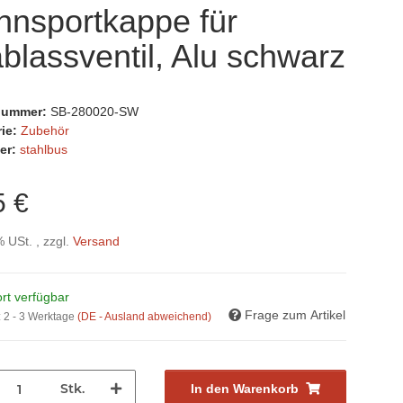
nnsportkappe für
blassventil, Alu schwarz
lnummer:
SB-280020-SW
rie:
Zubehör
er:
stahlbus
5 €
% USt. , zzgl.
Versand
rt verfügbar
Frage zum Artikel
:
2 - 3 Werktage
(DE - Ausland abweichend)
Stk.
In den Warenkorb