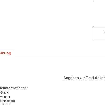
eibung
Angaben zur Produktsich
llerinformationen:
s GmbH
lwerk 11
ürttemberg