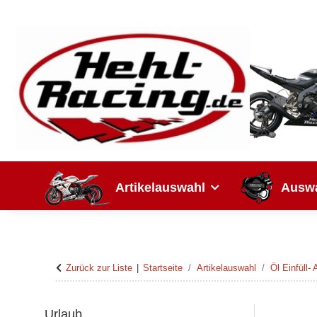
Artikelauswahl
Auswa
Zurück zur Liste
Startseite
Artikelauswahl
Öl Einfüll-
Urlaub