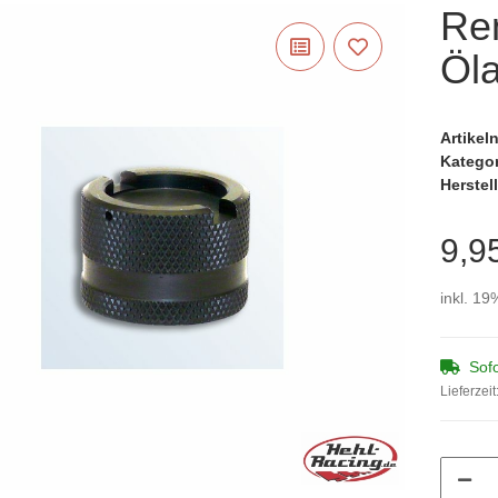
Re
Öla
Artike
Katego
Herstell
9,9
inkl. 19
Sofo
Lieferzeit