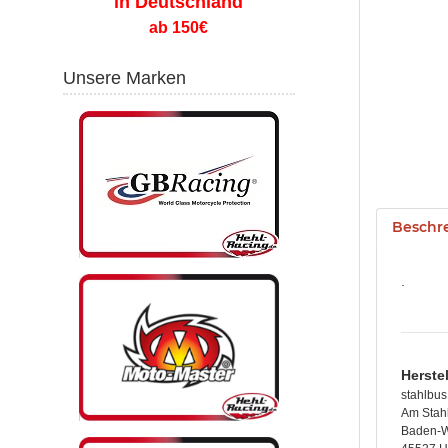
in Deutschland
ab 150€
Unsere Marken
Beschr
.
Herste
stahlbu
Am Stah
Baden-W