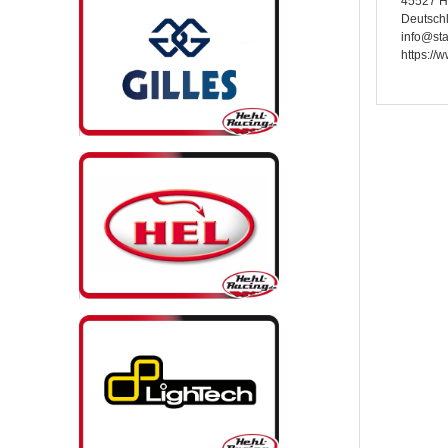
45527 H
Deutsch
info@sta
https://