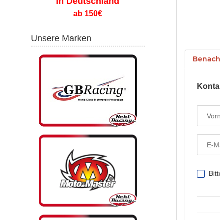
in Deutschland
ab 150€
Unsere Marken
Benachr
Konta
Vor
E-M
Bit