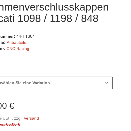
hmenverschlusskappen
ati 1098 / 1198 / 848
lnummer:
44-TT304
rie:
Anbauteile
er:
CNC Racing
 wählen Sie eine Variation.
00 €
% USt. , zzgl.
Versand
eis: 65,00 €