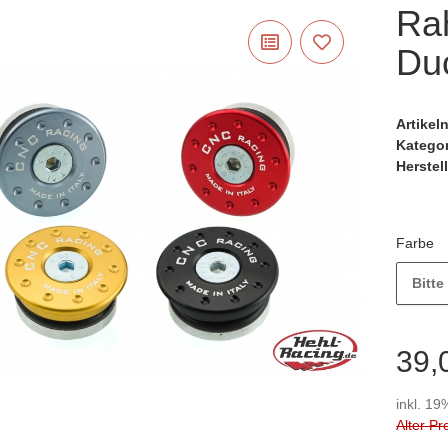
Ra
Duc
Artike
Katego
Herstell
Farbe
Bitte
39,
inkl. 19
Alter Pr