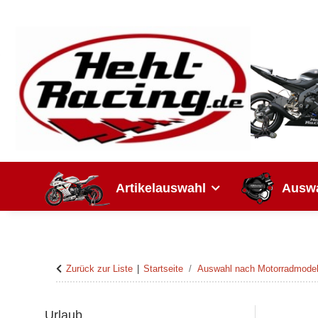
Artikelauswahl
Auswa
Zurück zur Liste
Startseite
Auswahl nach Motorradmodel
Urlaub