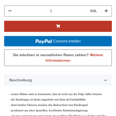
Stk.
Consent erteilen
Sie möchten in monatlichen Raten zahlen?
Weitere
Informationen
Beschreibung
- unsere Hülsen sind so konstruiert, dass sie nicht aus der Felge fallen können
- die Staubkappe ist direkt angedreht und dient als Einfädelhilfe
- diese beiden Faktoren machen den Radwechsel zum Kinderspiel
- produziert aus einer speziellen, hochfesten Aluminiumlegierung
- um eine extrem harte und optisch einwandfreie Oberfläche zu erhalten sind die