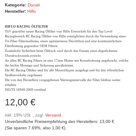
Kategorie:
Ducati
Hersteller:
Hiflo
HIFLO RACING ÖLFILTER
TüV geprüfter neuer Racing Ölfilter von Hiflo Entwickelt für den Top Level
Racingbereich RC Racing Ölfilter von Hiflo ermöglichen durch die Verwendung eines
Tri-Fiber Filtermediums, einen optimierteren Durchfluss und eine kontinuierlichere
Filterleistung gegenüber OEM Filtern.
Zusätzliche Sicherheit beim Öldruck wird durch den Einsatz eines abgedichteten
Überdruckventils erreicht.
An allen RC Racing Filtern ist eine 17mm Mutter mit Kreuzbohrung angebracht, welche
die leichte Montage und Sicherung gewährleistet.
Die RC Racing Ölfilter sind für alle Motoröltypen ausgelegt und für den öffentlichen
Straßenverkehr zugelassen.
Die von den Herstellern vorgegebenen Wartungsintervalle der Filter bleiben weiter
erhalten.
ISO/TS 16949:2009 certified
12,00 €
inkl. 19% USt. , zzgl.
Versand
Unverbindliche Preisempfehlung des Herstellers
:
13,00 €
(Sie sparen
7.69%
, also
1,00 €
)