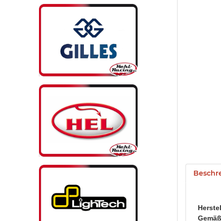
Beschr
Herste
Gemäß 