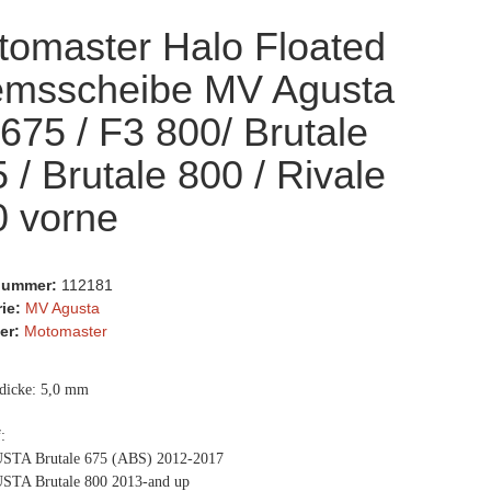
tomaster Halo Floated
emsscheibe MV Agusta
675 / F3 800/ Brutale
 / Brutale 800 / Rivale
0 vorne
lnummer:
112181
rie:
MV Agusta
er:
Motomaster
dicke: 5,0 mm
:
TA Brutale 675 (ABS) 2012-2017
TA Brutale 800 2013-and up