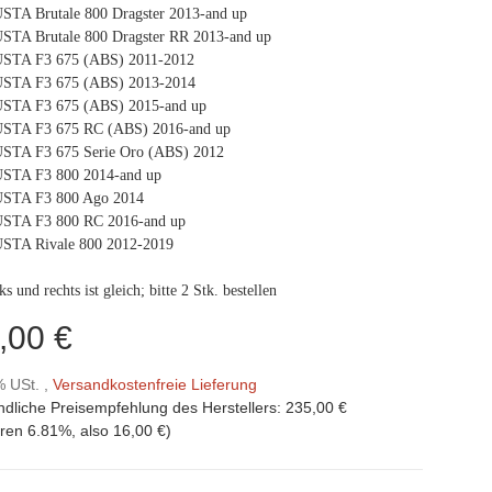
TA Brutale 800 Dragster 2013-and up
TA Brutale 800 Dragster RR 2013-and up
TA F3 675 (ABS) 2011-2012
TA F3 675 (ABS) 2013-2014
TA F3 675 (ABS) 2015-and up
TA F3 675 RC (ABS) 2016-and up
TA F3 675 Serie Oro (ABS) 2012
TA F3 800 2014-and up
TA F3 800 Ago 2014
TA F3 800 RC 2016-and up
TA Rivale 800 2012-2019
ks und rechts ist gleich; bitte 2 Stk. bestellen
,00 €
% USt. ,
Versandkostenfreie Lieferung
ndliche Preisempfehlung des Herstellers
:
235,00 €
aren
6.81%
, also
16,00 €
)