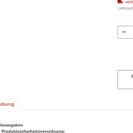
nic
Lieferzeit
eibung
llerangaben
Produktsicherheitsverordnung: