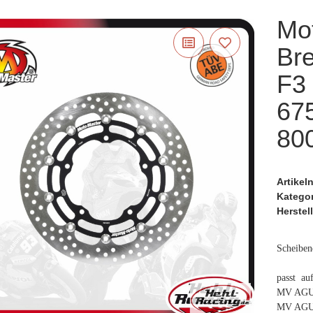
Mo
Br
F3 
675
80
Artike
Katego
Herstell
Scheiben
passt auf
MV AGUS
MV AGUS