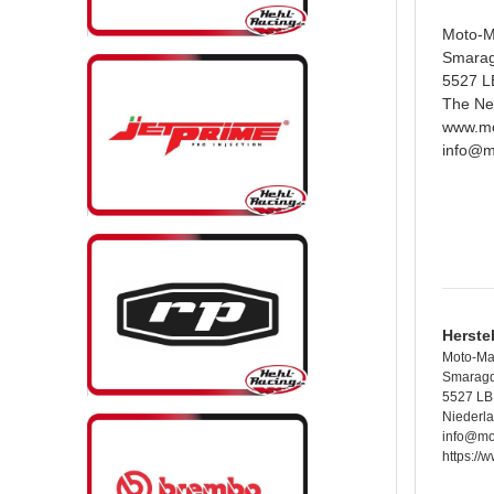
Moto-M
Smara
5527 L
The Ne
www.mo
info@m
Herste
Moto-Ma
Smarag
5527 LB
Niederl
info@mo
https://