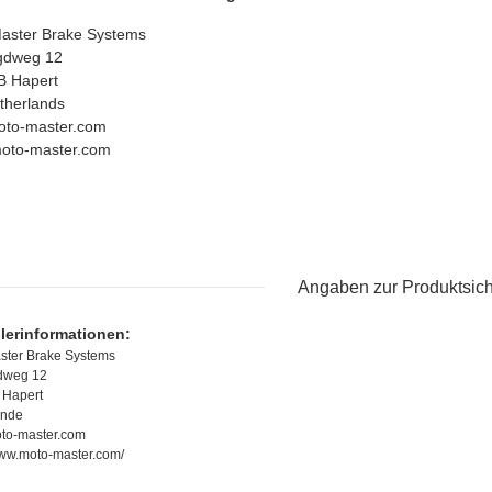
aster Brake Systems
gdweg 12
B Hapert
therlands
to-master.com
oto-master.com
Angaben zur Produktsich
llerinformationen:
ster Brake Systems
dweg 12
 Hapert
ande
to-master.com
www.moto-master.com/