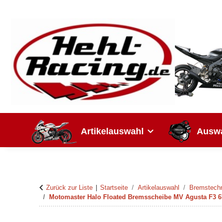
Artikelauswahl
Auswa
Zurück zur Liste
Startseite
Artikelauswahl
Bremstech
Motomaster Halo Floated Bremsscheibe MV Agusta F3 675 