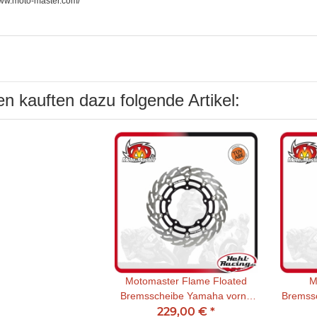
www.moto-master.com/
n kauften dazu folgende Artikel:
Motomaster Flame Floated
M
Bremsscheibe Yamaha vorne
Bremss
229,00 €
links
*