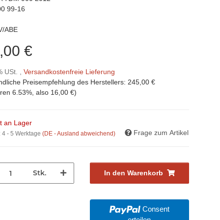
0 99-16
ÜV/ABE
,00 €
% USt. ,
Versandkostenfreie Lieferung
ndliche Preisempfehlung des Herstellers
:
245,00 €
aren
6.53%
, also
16,00 €
)
ht an Lager
Frage zum Artikel
:
4 - 5 Werktage
(DE - Ausland abweichend)
Stk.
In den Warenkorb
Consent
erteilen