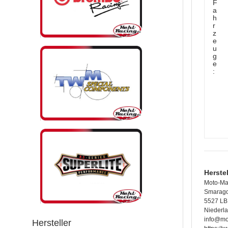
F
a
h
r
z
e
u
g
e
:
Herste
Moto-Ma
Smarag
5527 LB
Niederl
info@mo
Hersteller