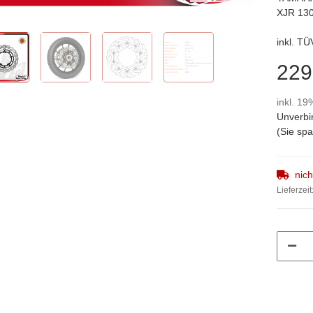
XJR 130
inkl. T
229
inkl. 19
Unverbi
(Sie sp
nic
Lieferzeit