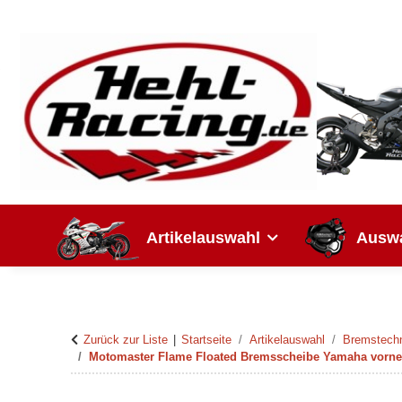
Artikelauswahl
Auswa
Zurück zur Liste
Startseite
Artikelauswahl
Bremstech
Motomaster Flame Floated Bremsscheibe Yamaha vorne