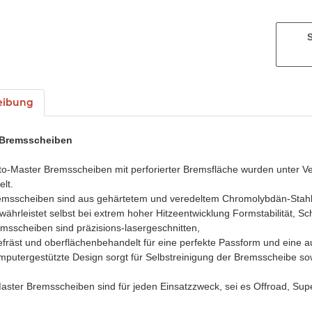
eibung
 Bremsscheiben
to-Master Bremsscheiben mit perforierter Bremsfläche wurden unter 
elt.
emsscheiben sind aus gehärtetem und veredeltem Chromolybdän-Stahl 
währleistet selbst bei extrem hoher Hitzeentwicklung Formstabilität, 
msscheiben sind präzisions-lasergeschnitten,
räst und oberflächenbehandelt für eine perfekte Passform und eine au
putergestützte Design sorgt für Selbstreinigung der Bremsscheibe sow
ster Bremsscheiben sind für jeden Einsatzzweck, sei es Offroad, Sup