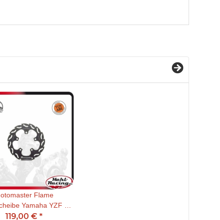
otomaster Flame
cheibe Yamaha YZF R6
119,00 €
*
99-02 / R1 02-03 hinten