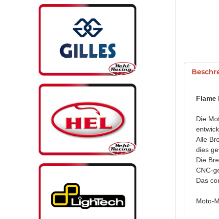
Beschr
Flame
Die Mo
entwick
Alle Br
dies ge
Die Bre
CNC-gef
Das com
Moto-Ma