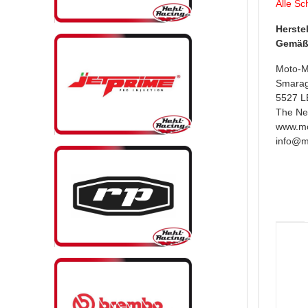
Alle Sc
Herste
Gemäß 
Moto-M
Smara
5527 L
The Ne
www.mo
info@m
Prod
Wert