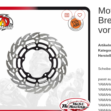
Mo
Br
vor
Artike
Katego
Herstell
Scheibe
passt au
YAMAHA
YAMAHA
YAMAHA
YAMAHA
YAMAHA
YAMAHA