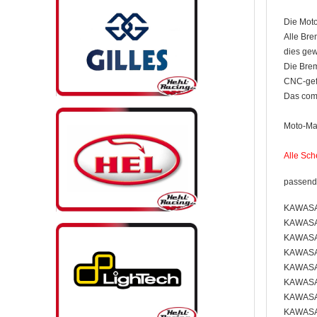
Die Moto
Alle Bre
dies gew
Die Brem
CNC-gefr
Das comp
Moto-Mas
Alle Sch
passend 
KAWASAK
KAWASAK
KAWASAK
KAWASAK
KAWASAK
KAWASAK
KAWASAK
KAWASAK