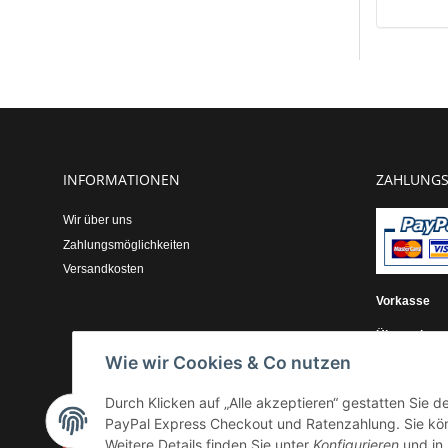
INFORMATIONEN
ZAHLUNGS
Wir über uns
Zahlungsmöglichkeiten
Versandkosten
Vorkasse
Überweisun
Wie wir Cookies & Co nutzen
Kauf auf Re
Durch Klicken auf „Alle akzeptieren“ gestatten Sie 
PayPal Express Checkout und Ratenzahlung. Sie könn
Vertrag widerrufen
Weitere Details finden Sie unter
Konfigurieren
und in