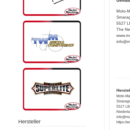
Gemäß 
Moto-M
Smara
5527 L
The Ne
www.mo
info@m
Herste
Moto-Ma
Smarag
5527 LB
Niederl
info@mo
Hersteller
https://