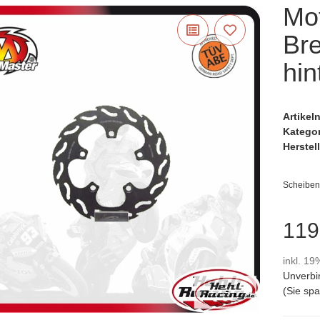
Mo
Br
hin
Artike
Katego
Herstell
Scheiben
119
inkl. 19
Unverbi
(Sie sp