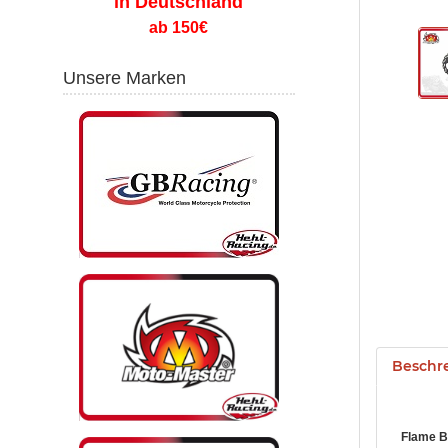
in Deutschland
ab 150€
Unsere Marken
Beschr
Flame 