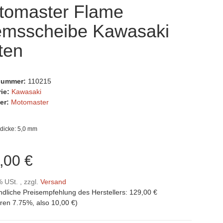
tomaster Flame
emsscheibe Kawasaki
ten
lnummer:
110215
rie:
Kawasaki
er:
Motomaster
dicke: 5,0 mm
,00 €
% USt. , zzgl.
Versand
ndliche Preisempfehlung des Herstellers
:
129,00 €
aren
7.75%
, also
10,00 €
)