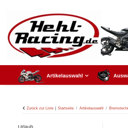
Artikelauswahl
Auswa
Zurück zur Liste
Startseite
Artikelauswahl
Bremstech
Urlaub