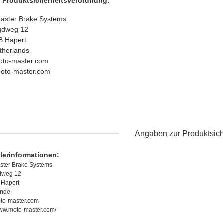
Produktsicherheitsverordnung:
aster Brake Systems
gdweg 12
B Hapert
therlands
to-master.com
oto-master.com
Angaben zur Produktsich
llerinformationen:
ster Brake Systems
dweg 12
 Hapert
ande
to-master.com
www.moto-master.com/