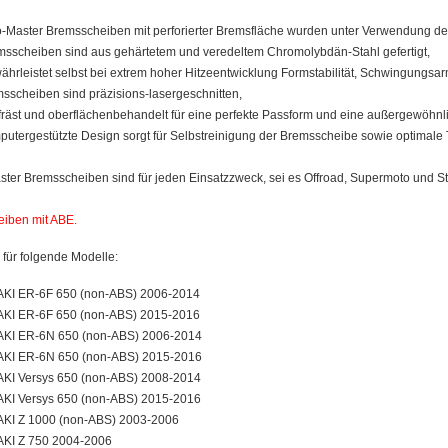
-Master Bremsscheiben mit perforierter Bremsfläche wurden unter Verwendung der
msscheiben sind aus gehärtetem und veredeltem Chromolybdän-Stahl gefertigt,
ährleistet selbst bei extrem hoher Hitzeentwicklung Formstabilität, Schwingungsa
sscheiben sind präzisions-lasergeschnitten,
äst und oberflächenbehandelt für eine perfekte Passform und eine außergewöhnlic
utergestützte Design sorgt für Selbstreinigung der Bremsscheibe sowie optimale 
ter Bremsscheiben sind für jeden Einsatzzweck, sei es Offroad, Supermoto und St
eiben mit ABE.
für folgende Modelle:
I ER-6F 650 (non-ABS) 2006-2014
I ER-6F 650 (non-ABS) 2015-2016
I ER-6N 650 (non-ABS) 2006-2014
I ER-6N 650 (non-ABS) 2015-2016
I Versys 650 (non-ABS) 2008-2014
I Versys 650 (non-ABS) 2015-2016
I Z 1000 (non-ABS) 2003-2006
I Z 750 2004-2006