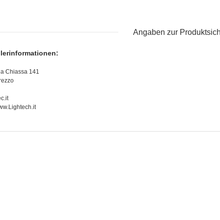
Angaben zur Produktsich
llerinformationen:
l
la Chiassa 141
rezzo
.it
ww.Lightech.it