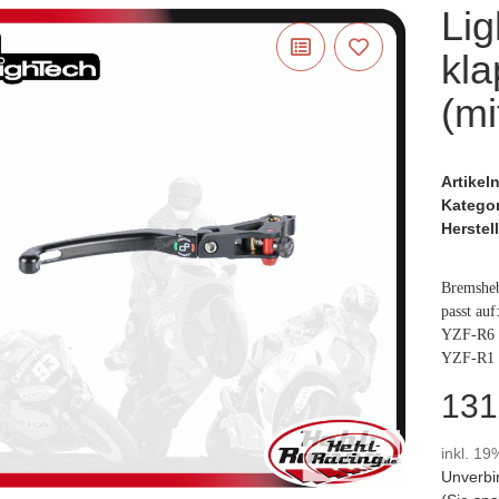
Li
kl
(mi
Artike
Katego
Herstell
Bremsheb
passt auf
YZF-R6 
YZF-R1 
131
inkl. 19
Unverbi