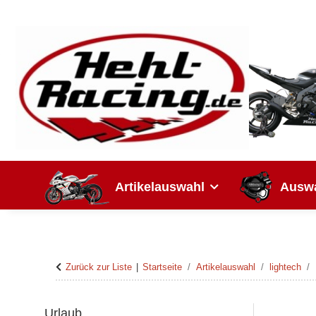
Artikelauswahl
Auswa
Zurück zur Liste
Startseite
Artikelauswahl
lightech
Urlaub