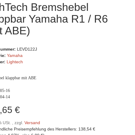
ghTech Bremshebel
appbar Yamaha R1 / R6
t ABE)
lnummer:
LEVD122J
rie:
Yamaha
er:
Lightech
el klappbar mit ABE
:
05-16
04-14
,65 €
% USt. , zzgl.
Versand
ndliche Preisempfehlung des Herstellers
:
138,54 €