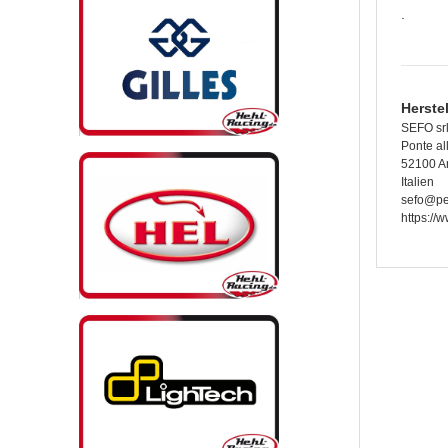
.
Herste
SEFO sr
Ponte al
52100 A
Italien
sefo@pec
https://w