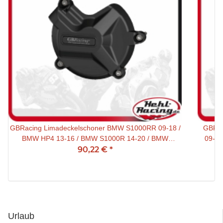
GBRacing Limadeckelschoner BMW S1000RR 09-18 /
GBRac
BMW HP4 13-16 / BMW S1000R 14-20 / BMW
09-18
S1000XR 15-19 / Bimota BB3 14-
90,22 €
*
Urlaub