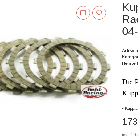
Kup
Ra
04
Artike
Katego
Herstell
Die P
Kupp
- Kupplu
173
inkl. 19