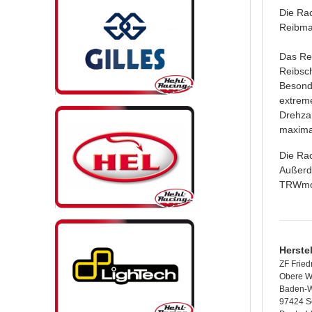
Die Rac
Reibmat
Das Rei
Reibsch
Besonde
extreme
Drehzah
maximal
Die Rac
Außerde
TRWmot
Herste
ZF Fried
Obere W
Baden-W
97424 S