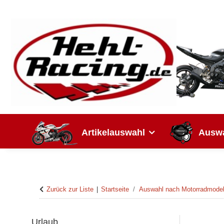
Artikelauswahl
Auswa
Zurück zur Liste
Startseite
Auswahl nach Motorradmodel
Urlaub