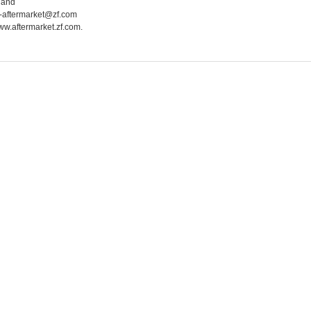
land
f-aftermarket@zf.com
www.aftermarket.zf.com.