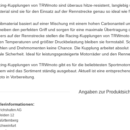
ing-Kupplungen von TRWmoto sind überaus hitze-resistent, langlebig 
erial sind sie für den Einsatz auf der Rennstrecke genau so ideal wie f
bmaterial basiert auf einer Mischung mit einem hohen Carbonanteil u
eiben den perfekten Griff und sorgen für eine maximale Übertragung d
rs auf der Rennstrecke stellen die Racing-Kupplungen von TRWmoto i
n Temperaturen und größter Druckbelastung bleiben sie formstabil. 
len und Drehmomenten keine Chance. Die Kupplung arbeitet absolut pr
e Sicherheit. Ideal für leistungsgesteigerte Motorräder und den Renne
ing-Kupplungen von TRWmoto gibt es für die beliebtesten Sportmotor
m wird das Sortiment ständig ausgebaut. Aktuell ist eine entsprech
o in Vorbereitung.
Angaben zur Produktsich
llerinformationen:
richshafen AG
eiden 12
ürttemberg
chweinfurt