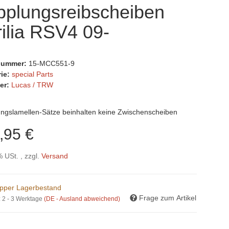
pplungsreibscheiben
ilia RSV4 09-
lnummer:
15-MCC551-9
rie:
special Parts
er:
Lucas / TRW
ungslamellen-Sätze beinhalten keine Zwischenscheiben
,95 €
% USt. , zzgl.
Versand
pper Lagerbestand
Frage zum Artikel
:
2 - 3 Werktage
(DE - Ausland abweichend)