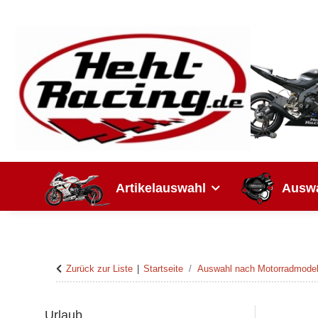
Artikelauswahl
Auswa
Zurück zur Liste
Startseite
Auswahl nach Motorradmodel
Urlaub