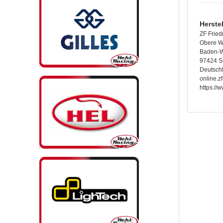
Herste
ZF Fried
Obere W
Baden-W
97424 S
Deutsch
online.z
https://