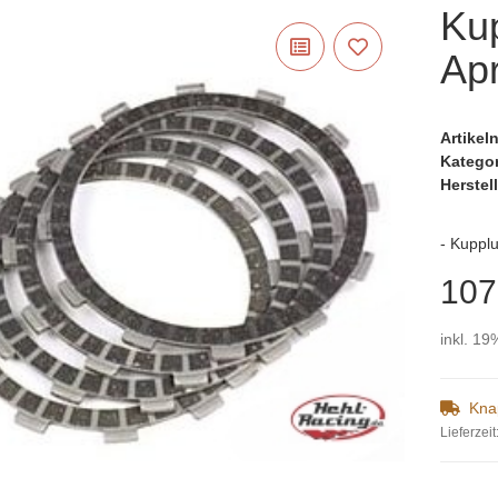
Ku
Apr
Artike
Katego
Herstell
- Kuppl
107
inkl. 19
Kna
Lieferzeit