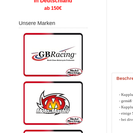
in Deutschland
ab 150€
Unsere Marken
Beschr
- Kupplu
- gemäß 
- Kupplu
- einige
- bei di