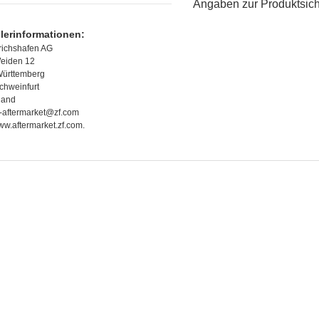
Angaben zur Produktsich
llerinformationen:
richshafen AG
eiden 12
ürttemberg
chweinfurt
land
f-aftermarket@zf.com
www.aftermarket.zf.com.