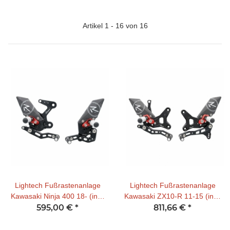
Artikel 1 - 16 von 16
Lightech Fußrastenanlage
Lightech Fußrastenanlage
Kawasaki Ninja 400 18- (incl.
Kawasaki ZX10-R 11-15 (incl.
ABE ) R-Version
595,00 €
*
ABE ) R-Version
811,66 €
*