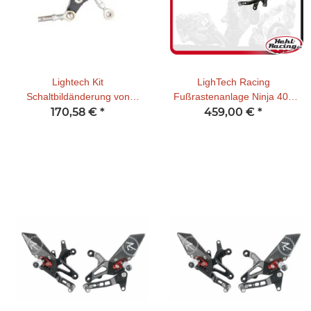
Lightech Kit
LighTech Racing
Schaltbildänderung von
Fußrastenanlage Ninja 400
Standard in Umkehr für Mod.
170,58 €
*
18- / Ninja 500 24- (inkl. ABE
459,00 €
*
FTRKA006-W-R (ZX10-R 16-)
bis 2022)