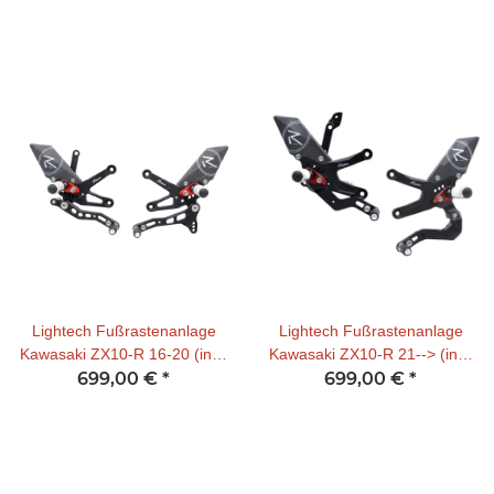
Lightech Fußrastenanlage
Lightech Fußrastenanlage
Kawasaki ZX10-R 16-20 (incl.
Kawasaki ZX10-R 21--> (incl.
ABE ) R-Version
699,00 €
*
ABE ) R-Version (normale
699,00 €
*
Schaltung)