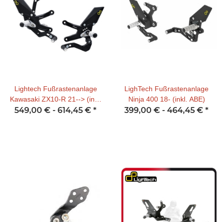
Lightech Fußrastenanlage
LighTech Fußrastenanlage
Kawasaki ZX10-R 21--> (incl.
Ninja 400 18- (inkl. ABE)
ABE) (umgekehrte Schaltung)
549,00 € -
614,45 €
*
399,00 € -
464,45 €
*