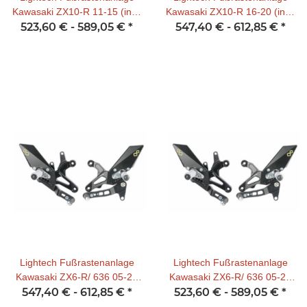
Kawasaki ZX10-R 11-15 (incl.
Kawasaki ZX10-R 16-20 (incl.
523,60 € -
ABE)
589,05 €
*
547,40 € -
ABE) (normal Schaltung)
612,85 €
*
Lightech Fußrastenanlage
Lightech Fußrastenanlage
Kawasaki ZX6-R/ 636 05-21
Kawasaki ZX6-R/ 636 05-21
547,40 € -
für Umkehrschaltung
612,85 €
*
523,60 € -
(incl. ABE) für
589,05 €
*
Normalschaltung