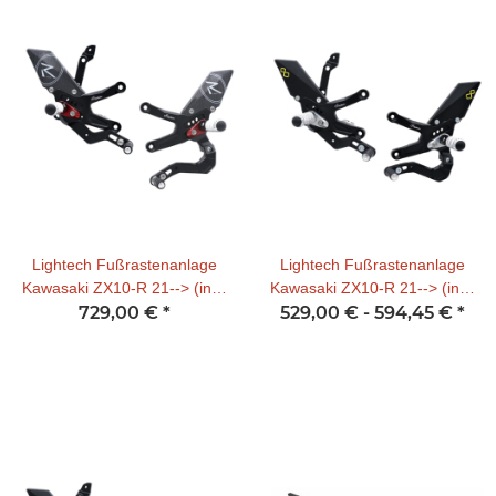
Lightech Fußrastenanlage
Lightech Fußrastenanlage
Kawasaki ZX10-R 21--> (incl.
Kawasaki ZX10-R 21--> (incl.
ABE ) R-Version (umgekehrte
729,00 €
*
529,00 € -
ABE) (normal Schaltung)
594,45 €
*
Schaltung)