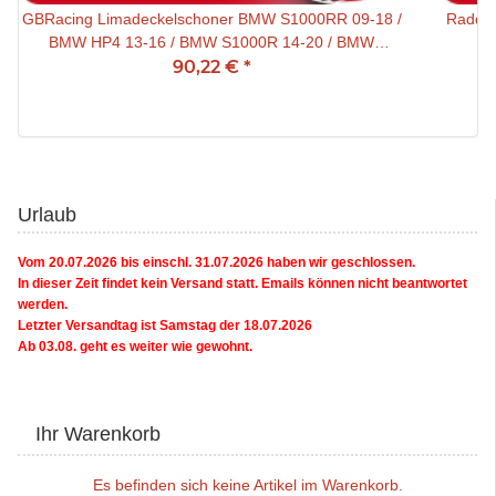
GBRacing Limadeckelschoner BMW S1000RR 09-18 /
Raddis
BMW HP4 13-16 / BMW S1000R 14-20 / BMW
S1000XR 15-19 / Bimota BB3 14-
90,22 €
*
Urlaub
Vom 20.07.2026 bis einschl. 31.07.2026 haben wir geschlossen.
In dieser Zeit findet kein Versand statt. Emails können nicht beantwortet
werden.
Letzter Versandtag ist Samstag der 18.07.2026
Ab 03.08. geht es weiter wie gewohnt.
Ihr Warenkorb
Es befinden sich keine Artikel im Warenkorb.