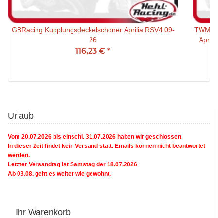
GBRacing Kupplungsdeckelschoner Aprilia RSV4 09-
TWM Tan
26
April
116,23 €
*
Urlaub
Vom 20.07.2026 bis einschl. 31.07.2026 haben wir geschlossen.
In dieser Zeit findet kein Versand statt. Emails können nicht beantwortet
werden.
Letzter Versandtag ist Samstag der 18.07.2026
Ab 03.08. geht es weiter wie gewohnt.
Ihr Warenkorb