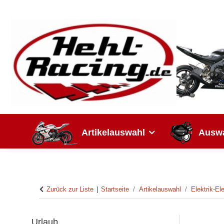
Artikelauswahl
Auswa
Zurück zur Liste
Startseite
Artikelauswahl
Elektrik-El
Urlaub