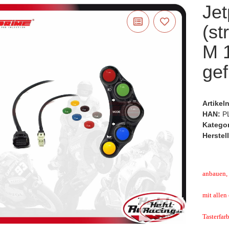
Jet
(st
M 
gef
Artike
HAN:
P
Katego
Herstell
anbauen, 
mit allen
Tasterfar