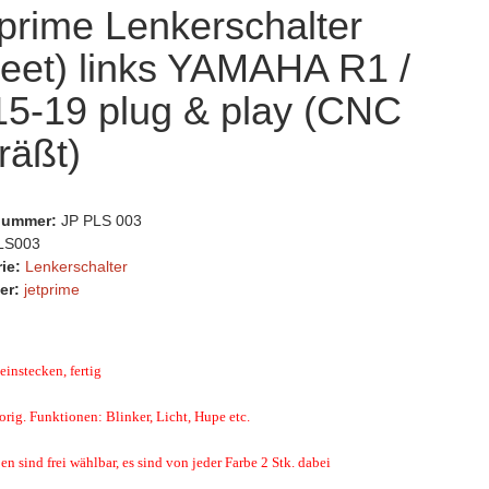
prime Lenkerschalter
reet) links YAMAHA R1 /
15-19 plug & play (CNC
räßt)
lnummer:
JP PLS 003
LS003
rie:
Lenkerschalter
er:
jetprime
einstecken, fertig
 orig. Funktionen: Blinker, Licht, Hupe etc.
ben sind frei wählbar, es sind von jeder Farbe 2 Stk. dabei