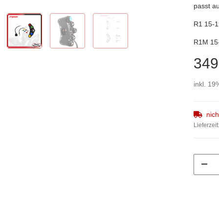
passt au
R1 15-1
R1M 15
349
inkl. 19
nic
Lieferzeit