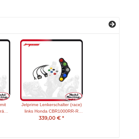
mit
Jetprime Lenkerschalter (race)
räst
links Honda CBR1000RR-R
g
2020- plug & play (CNC
339,00 €
*
gefräßt) für HRC Steuergerät