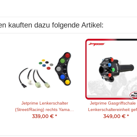
n kauften dazu folgende Artikel:
Jetprime Lenkerschalter
Jetprime Gasgriffschale 
(Street/Racing) rechts Yamaha
Lenkerschaltereinheit gef
R1 15-19/ R1M 15-19 plug &
339,00 €
*
Honda CBR1000RR-R 20- plu
349,00 €
*
play (CNC gefräßt)
& play