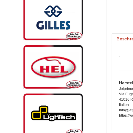
Beschr
.
Herste
Jetprime 
Via Euge
41016 Ro
Italien
info@jet
https://