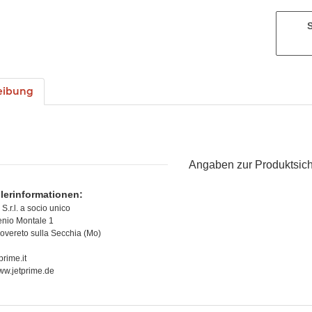
eibung
Angaben zur Produktsich
llerinformationen:
S.r.l. a socio unico
nio Montale 1
vereto sulla Secchia (Mo)
prime.it
www.jetprime.de